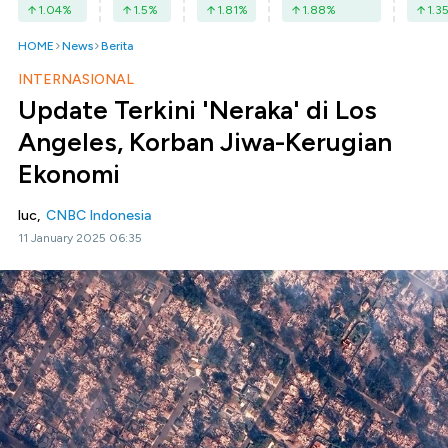
1.04
%
1.5
%
1.81
%
1.88
%
1.3
HOME
News
Berita
INTERNASIONAL
Update Terkini 'Neraka' di Los
Angeles, Korban Jiwa-Kerugian
Ekonomi
luc,
CNBC Indonesia
11 January 2025 06:35