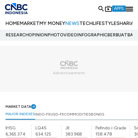
APPS
HOME
MARKET
MY MONEY
NEWS
TECH
LIFESTYLE
SHARIA
E
RESEARCH
OPINION
PHOTO
VIDEO
INFOGRAPHIC
BERBUATBAIK.
MARKET DATA
MAJOR INDEXES
INDO-FX
USD-FX
COMMODITIES
BONDS
IHSG
LQ45
JII
Pefindo i-Grade
Sr
6,365.374
634.125
383.968
158.478
3