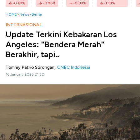
-0.69
%
-0.96
%
-0.89
%
-1.18
%
HOME
News
Berita
INTERNASIONAL
Update Terkini Kebakaran Los
Angeles: "Bendera Merah"
Berakhir, tapi..
Tommy Patrio Sorongan,
CNBC Indonesia
16 January 2025 21:30