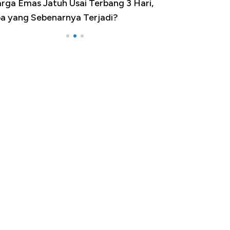
rga Emas Jatuh Usai Terbang 3 Hari,
Dominasi China 
a yang Sebenarnya Terjadi?
Impor 100 Nega