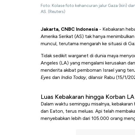
Foto: Kolase foto kehancuran jalur Gaza (kiri) da
AS. (Reuters)
Jakarta, CNBC Indonesia
- Kebakaran hebat
Amerika Serikat (AS) tak hanya menimbulkan
muncul, terutama mengarah ke situasi di Gaz
Tidak sedikit warganet di dunia maya meny
Angeles (LA) yang mengalami kerusakan da
menderita akibat pemboman Israel yang teru
Eyes
dan
India Today
, dilansir Rabu (15/1/20
Luas Kebakaran hingga Korban LA
Dalam waktu seminggu misalnya, kebakaran 
dan Eaton, terus meluas. Api telah membak
menyebabkan lebih dari 105.000 orang meng