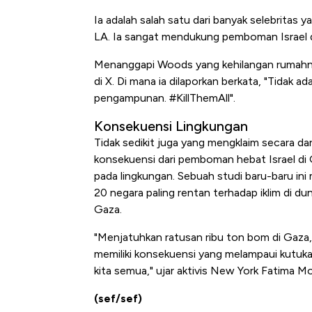
Ia adalah salah satu dari banyak selebritas
LA. Ia sangat mendukung pemboman Israel d
Menanggapi Woods yang kehilangan rumahn
di X. Di mana ia dilaporkan berkata, "Tidak 
pengampunan. #KillThemAll".
Konsekuensi Lingkungan
Tidak sedikit juga yang mengklaim secara d
konsekuensi dari pemboman hebat Israel di 
pada lingkungan. Sebuah studi baru-baru ini
20 negara paling rentan terhadap iklim di d
Gaza.
"Menjatuhkan ratusan ribu ton bom di Gaza
memiliki konsekuensi yang melampaui kutuka
kita semua," ujar aktivis New York Fatima
(sef/sef)