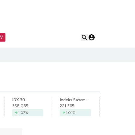
TV
IDX 30
Indeks Saham Syariah Indonesia
358.035
221.365
1.07
%
1.01
%