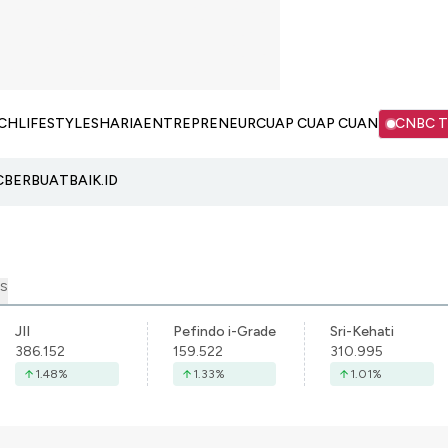
CH
LIFESTYLE
SHARIA
ENTREPRENEUR
CUAP CUAP CUAN
CNBC 
C
BERBUATBAIK.ID
S
JII
Pefindo i-Grade
Sri-Kehati
386.152
159.522
310.995
1.48
%
1.33
%
1.01
%