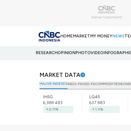
HOME
MARKET
MY MONEY
NEWS
TE
RESEARCH
OPINION
PHOTO
VIDEO
INFOGRAPHI
MARKET DATA
MAJOR INDEXES
INDO-FX
USD-FX
COMMODITIES
BOND
IHSG
LQ45
6,388.483
637.883
0.71
%
1.11
%