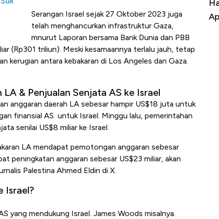
 Suk
Harga Batu Bara Bangkit, Ada Kabar
Ha
Serangan Israel sejak 27 Oktober 2023 juga
Baik Buat Pengusaha RI
Ap
telah menghancurkan infrastruktur Gaza,
mnurut Laporan bersama Bank Dunia dan PBB
ar (Rp301 triliun). Meski kesamaannya terlalu jauh, tetap
an kerugian antara kebakaran di Los Angeles dan Gaza.
A & Penjualan Senjata AS ke Israel
an anggaran daerah LA sebesar hampir US$18 juta untuk
 finansial AS untuk Israel. Minggu lalu, pemerintahan
 senilai US$8 miliar ke Israel.
akaran LA mendapat pemotongan anggaran sebesar
pat peningkatan anggaran sebesar US$23 miliar, akan
urnalis Palestina Ahmed Eldin di X.
 Israel?
or AS yang mendukung Israel. James Woods misalnya.