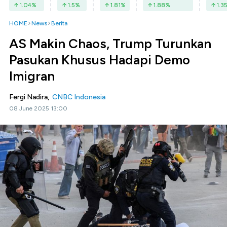
1.04
%
1.5
%
1.81
%
1.88
%
1.3
HOME
News
Berita
AS Makin Chaos, Trump Turunkan
Pasukan Khusus Hadapi Demo
Imigran
Fergi Nadira,
CNBC Indonesia
08 June 2025 13:00