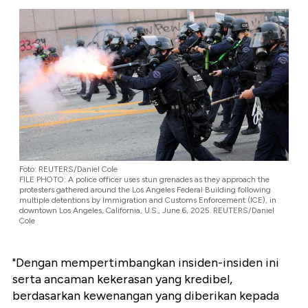
Foto: REUTERS/Daniel Cole
FILE PHOTO: A police officer uses stun grenades as they approach the
protesters gathered around the Los Angeles Federal Building following
multiple detentions by Immigration and Customs Enforcement (ICE), in
downtown Los Angeles, California, U.S., June 6, 2025. REUTERS/Daniel
Cole
"Dengan mempertimbangkan insiden-insiden ini
serta ancaman kekerasan yang kredibel,
berdasarkan kewenangan yang diberikan kepada