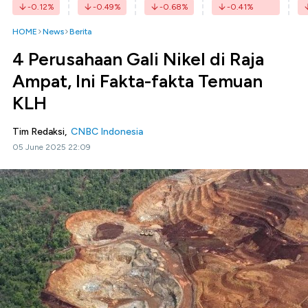
-0.12
%
-0.49
%
-0.68
%
-0.41
%
HOME
News
Berita
4 Perusahaan Gali Nikel di Raja
Ampat, Ini Fakta-fakta Temuan
KLH
Tim Redaksi,
CNBC Indonesia
05 June 2025 22:09