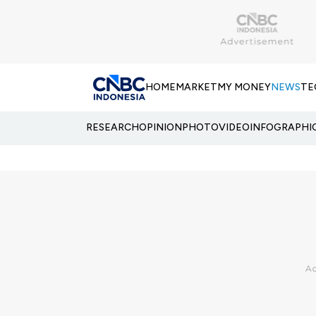
HOME
MARKET
MY MONEY
NEWS
TE
RESEARCH
OPINION
PHOTO
VIDEO
INFOGRAPHI