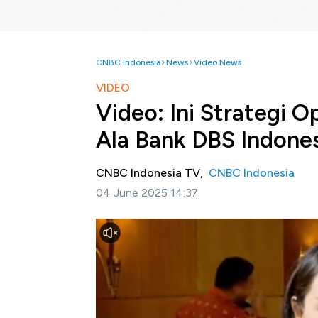
CNBC Indonesia
News
Video News
VIDEO
Video: Ini Strategi 
Ala Bank DBS Indone
CNBC Indonesia TV,
CNBC Indonesia
04 June 2025 14:37
Jakarta, CNBC Indonesia-
Pasar keuangan
Presiden Amerika Serikat Donald Trump resm
yang dinilai dapat memicu gejolak perekonom
di berbagai lembaga memutar otak dan melak
dapat tetap memberikan imbal hasil yang baik
Indonesia.