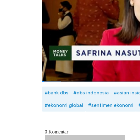
Lalu bagaimana sebenarnya strategi Ba
investasi nasabahnya di tengah ketidakp
Indonesia, Safrina Nasution bersama Head
Banking Group Bank DBS Indonesia, Natal
CNBC Indonesia (Rabu, 04/06/2025) berikut
Bagikan:
#bank dbs
#dbs indonesia
#asian ins
#ekonomi global
#sentimen ekonomi