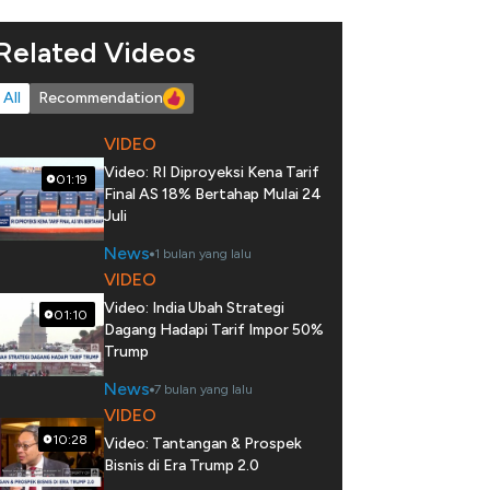
Related Videos
All
Recommendation
VIDEO
Video: RI Diproyeksi Kena Tarif
01:19
Final AS 18% Bertahap Mulai 24
Juli
News
1 bulan yang lalu
VIDEO
Video: India Ubah Strategi
01:10
Dagang Hadapi Tarif Impor 50%
Trump
News
7 bulan yang lalu
VIDEO
10:28
Video: Tantangan & Prospek
Bisnis di Era Trump 2.0