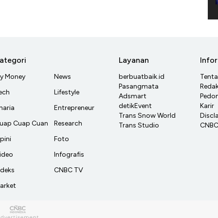
ategori
Layanan
Info
y Money
News
berbuatbaik.id
Tent
Pasangmata
Redak
ech
Lifestyle
Adsmart
Pedom
detikEvent
Karir
haria
Entrepreneur
Trans Snow World
Discl
uap Cuap Cuan
Research
Trans Studio
CNBC 
pini
Foto
ideo
Infografis
ndeks
CNBC TV
arket