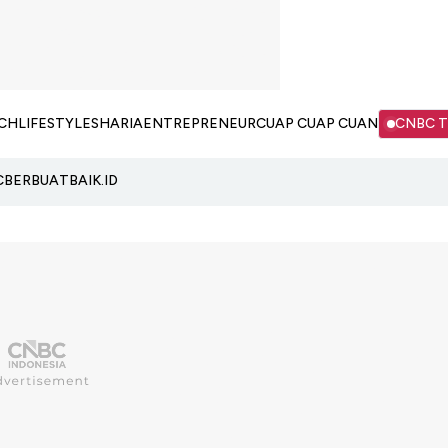
CH
LIFESTYLE
SHARIA
ENTREPRENEUR
CUAP CUAP CUAN
CNBC 
C
BERBUATBAIK.ID