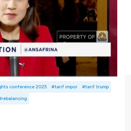
nk DBS Indonesia untuk mengoptimalkan keuntungan
astian ekonomi tersebut? Simak dialog Jurnalis CNBC
 of Liabitilies, Segmentation and Mortgage, Consumer
ina Syabana,
selengkapnya dalam program Power Lunch
 ini.
ights conference 2025
#tarif impor
#tarif trump
#rebalancing