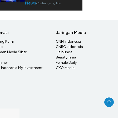
News
7 tahun yang lalu
rmasi
Jaringan Media
ang Kami
CNN Indonesia
si
CNBC Indonesia
an Media Siber
Haibunda
Beautynesia
aimer
Female Daily
Indonesia My Investment
CXO Media