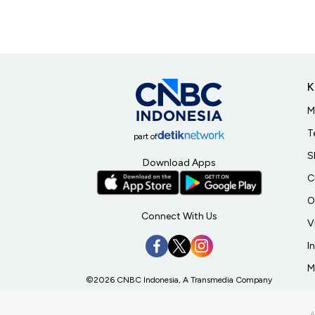
K
M
T
part of
S
Download Apps
C
O
Connect With Us
V
I
M
©2026 CNBC Indonesia, A Transmedia Company