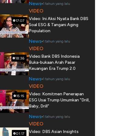
News
1 tahun yang lalu
VIDEO
Video: Ini Aksi Nyata Bank DBS
17:07
Soal ESG & Tangani Aging
Population
News
1 tahun yang lalu
VIDEO
Video:Bank DBS Indonesia
18:36
Buka-bukaan Arah Pasar
Keuangan Era Trump 2.0
News
1 tahun yang lalu
VIDEO
Video: Komitmen Penerapan
15:15
ESG Usai Trump Umumkan "Drill,
Baby, Drill"
News
1 tahun yang lalu
VIDEO
Video: DBS Asian Insights
01:17