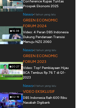
Conference Kupas Tuntas
Prospek Ekonomi 2025
News
1 tahun yang lalu
GREEN ECONOMIC
FORUM 2024
16:38
Video: 4 Peran DBS Indonesia
Dukung Pendanaan Transisi
Menuju NZE 2060
News
2 tahun yang lalu
GREEN ECONOMIC
FORUM 2023
20:27
Video: Top! Pembiayaan Hijau
BCA Tembus Rp 76 T di Q1-
2023
News
3 tahun yang lalu
VIDEO EKSKLUSIF
02:19
DBS Indonesia Raih 600 Ribu
Nasabah Digibank