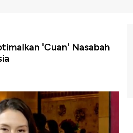
Optimalkan 'Cuan' Nasabah
sia
 global maupun domestik sempat bergejolak saat
i menjabat dan mulai mengeluarkan kebijakan tarif impor
ian dunia. Hal ini pun membuat para pengelola investasi
ukan rebalancing portofolio aset kelolaannya untuk
 bagi para investor. Hal ini pun dilakukan oleh Bank DBS