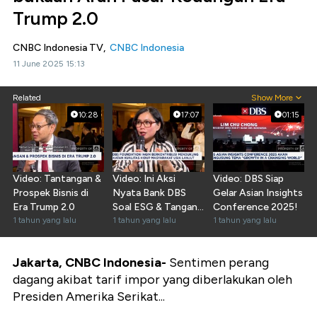
Trump 2.0
CNBC Indonesia TV,
CNBC Indonesia
11 June 2025 15:13
Related
Show More
10:28
17:07
01:15
Video: Tantangan &
Video: Ini Aksi
Video: DBS Siap
Prospek Bisnis di
Nyata Bank DBS
Gelar Asian Insights
Era Trump 2.0
Soal ESG & Tangani
Conference 2025!
1 tahun yang lalu
Aging Population
1 tahun yang lalu
1 tahun yang lalu
Jakarta, CNBC Indonesia-
Sentimen perang
dagang akibat tarif impor yang diberlakukan oleh
Presiden Amerika Serikat...