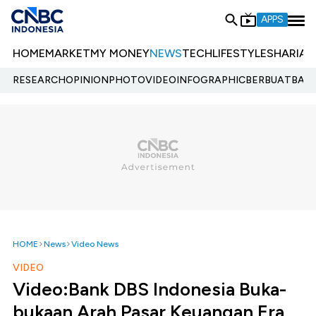
APPS
HOME
MARKET
MY MONEY
NEWS
TECH
LIFESTYLE
SHARIA
E
RESEARCH
OPINION
PHOTO
VIDEO
INFOGRAPHIC
BERBUATBAIK.
HOME
News
Video News
VIDEO
Video:Bank DBS Indonesia Buka-
bukaan Arah Pasar Keuangan Era