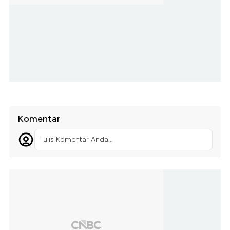
Komentar
Tulis Komentar Anda...