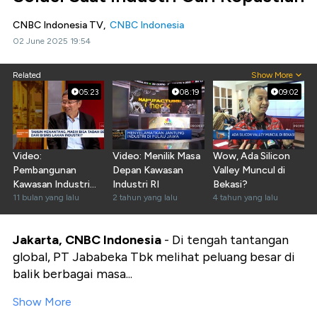
CNBC Indonesia TV,
CNBC Indonesia
02 June 2025 19:54
Related
Show More
05:23
08:19
09:02
Video:
Video: Menilik Masa
Wow, Ada Silicon
Pembangunan
Depan Kawasan
Valley Muncul di
Kawasan Industri
Industri RI
Bekasi?
Perlu Visi Jangka
11 bulan yang lalu
2 tahun yang lalu
4 tahun yang lalu
Panjang
Jakarta, CNBC Indonesia
- Di tengah tantangan
global, PT Jababeka Tbk melihat peluang besar di
balik berbagai masa...
Show More