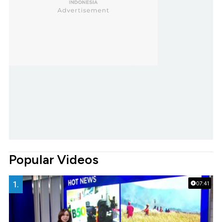
Popular Videos
1.
07:41