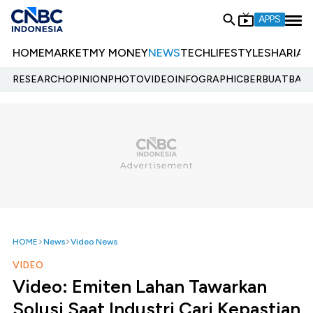
APPS
HOME
MARKET
MY MONEY
NEWS
TECH
LIFESTYLE
SHARIA
E
RESEARCH
OPINION
PHOTO
VIDEO
INFOGRAPHIC
BERBUATBAIK.
HOME
News
Video News
VIDEO
Video: Emiten Lahan Tawarkan
Solusi Saat Industri Cari Kepastian