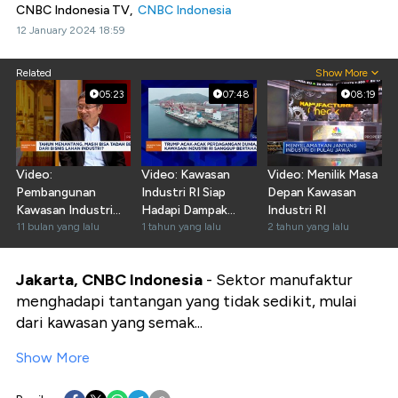
CNBC Indonesia TV,
CNBC Indonesia
12 January 2024 18:59
Related
Show More
05:23
07:48
08:19
Video:
Video: Kawasan
Video: Menilik Masa
Pembangunan
Industri RI Siap
Depan Kawasan
Kawasan Industri
Hadapi Dampak
Industri RI
Perlu Visi Jangka
11 bulan yang lalu
Kebijakan Trump
1 tahun yang lalu
2 tahun yang lalu
Panjang
Jakarta, CNBC Indonesia
- Sektor manufaktur
menghadapi tantangan yang tidak sedikit, mulai
dari kawasan yang semak...
Show More