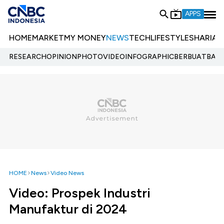
APPS
HOME
MARKET
MY MONEY
NEWS
TECH
LIFESTYLE
SHARIA
E
RESEARCH
OPINION
PHOTO
VIDEO
INFOGRAPHIC
BERBUATBAIK.
HOME
News
Video News
Video: Prospek Industri
Manufaktur di 2024