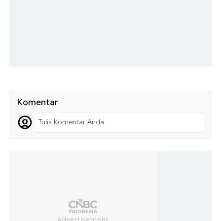
Komentar
Tulis Komentar Anda...