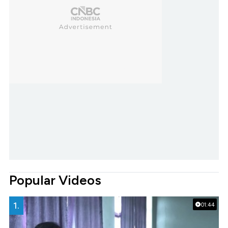
Popular Videos
1.
01:44