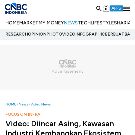
APPS
HOME
MARKET
MY MONEY
NEWS
TECH
LIFESTYLE
SHARIA
E
RESEARCH
OPINION
PHOTO
VIDEO
INFOGRAPHIC
BERBUATBAIK.
HOME
News
Video News
FOCUS ON INFRA
Video: Diincar Asing, Kawasan
Industri Kembangkan Ekosistem