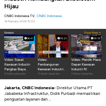
Hijau
CNBC Indonesia TV,
CNBC Indonesia
16 February 2026 15:00
Related
Show More
06:41
05:23
08:19
Video: Siasat
Video:
Video: Menilik Masa
Kawasan Industri
Pembangunan
Depan Kawasan
Pangkas Biaya
Kawasan Industri
Industri RI
Logistik Yang Mahal
5 bulan yang lalu
Perlu Visi Jangka
11 bulan yang lalu
2 tahun yang lalu
Panjang
Jakarta, CNBC Indonesia-
Direktur Utama PT
Jababeka Infrastruktur, Didik Purbadi memastikan
penguatan layanan dan ...