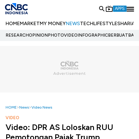
APPS
HOME
MARKET
MY MONEY
NEWS
TECH
LIFESTYLE
SHARIA
E
RESEARCH
OPINION
PHOTO
VIDEO
INFOGRAPHIC
BERBUATBAIK.
HOME
News
Video News
VIDEO
Video: DPR AS Loloskan RUU
Pemotongan Pajak Trump