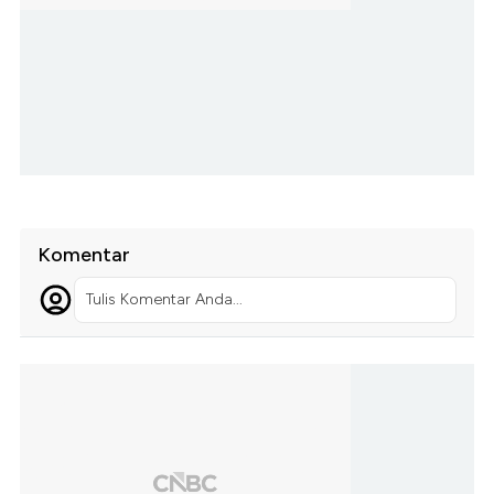
Komentar
Tulis Komentar Anda...