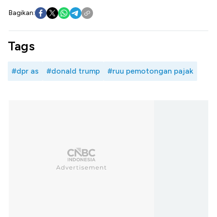
Bagikan:
Tags
#dpr as
#donald trump
#ruu pemotongan pajak