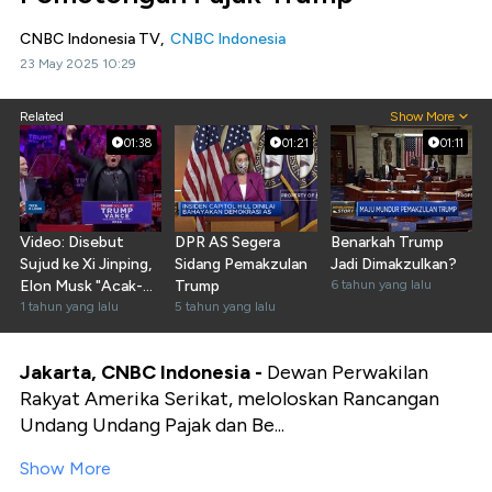
CNBC Indonesia TV,
CNBC Indonesia
23 May 2025 10:29
Related
Show More
01:38
01:21
01:11
Video: Disebut
DPR AS Segera
Benarkah Trump
Sujud ke Xi Jinping,
Sidang Pemakzulan
Jadi Dimakzulkan?
Elon Musk "Acak-
Trump
6 tahun yang lalu
acak" DPR AS
1 tahun yang lalu
5 tahun yang lalu
Jakarta, CNBC Indonesia -
Dewan Perwakilan
Rakyat Amerika Serikat, meloloskan Rancangan
Undang Undang Pajak dan Be...
Show More