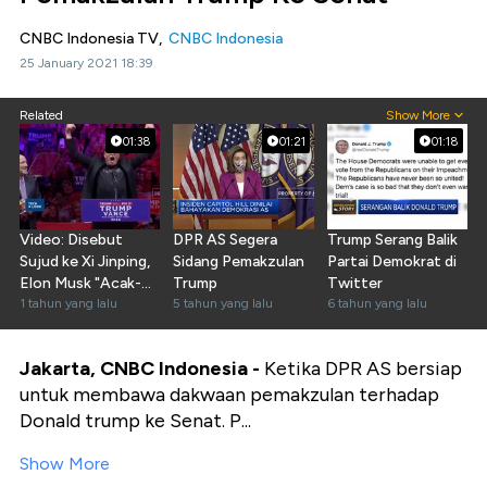
CNBC Indonesia TV,
CNBC Indonesia
25 January 2021 18:39
Related
Show More
01:38
01:21
01:18
Video: Disebut
DPR AS Segera
Trump Serang Balik
Sujud ke Xi Jinping,
Sidang Pemakzulan
Partai Demokrat di
Elon Musk "Acak-
Trump
Twitter
acak" DPR AS
1 tahun yang lalu
5 tahun yang lalu
6 tahun yang lalu
Jakarta, CNBC Indonesia -
Ketika DPR AS bersiap
untuk membawa dakwaan pemakzulan terhadap
Donald trump ke Senat. P...
Show More