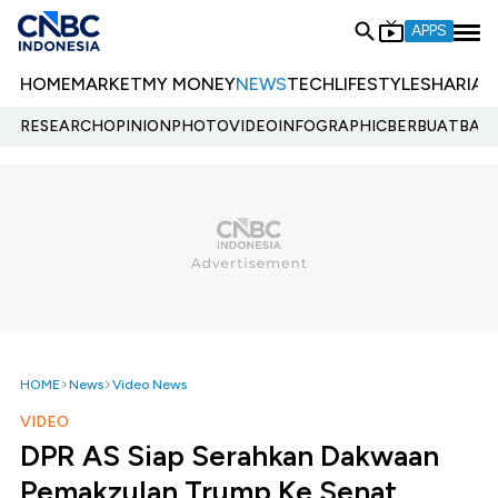
APPS
HOME
MARKET
MY MONEY
NEWS
TECH
LIFESTYLE
SHARIA
E
RESEARCH
OPINION
PHOTO
VIDEO
INFOGRAPHIC
BERBUATBAIK.
HOME
News
Video News
VIDEO
DPR AS Siap Serahkan Dakwaan
Pemakzulan Trump Ke Senat