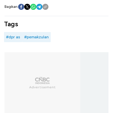
Bagikan:
Tags
#dpr as
#pemakzulan