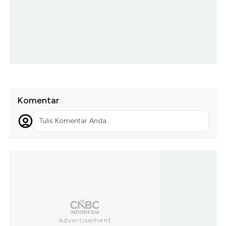
Komentar
Tulis Komentar Anda...