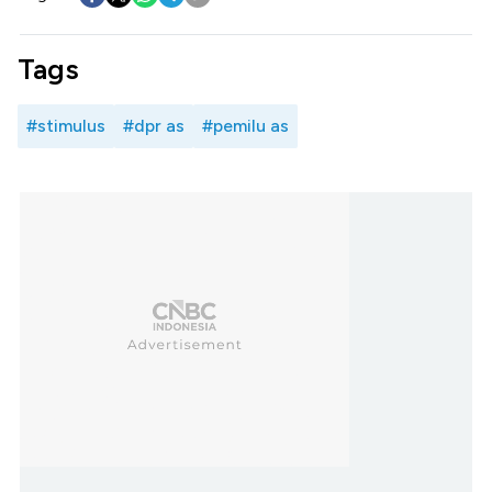
Tags
#stimulus
#dpr as
#pemilu as