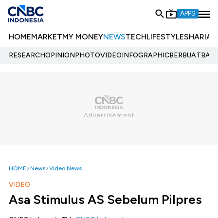
APPS
HOME
MARKET
MY MONEY
NEWS
TECH
LIFESTYLE
SHARIA
E
RESEARCH
OPINION
PHOTO
VIDEO
INFOGRAPHIC
BERBUATBAIK.
HOME
News
Video News
VIDEO
Asa Stimulus AS Sebelum Pilpres