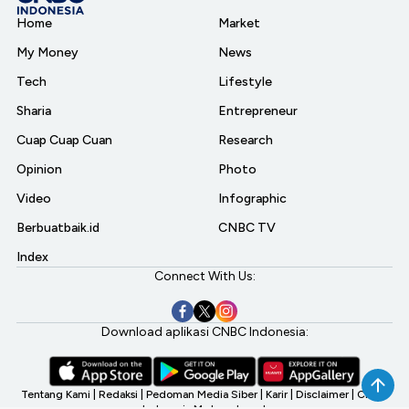
Home
Market
My Money
News
Tech
Lifestyle
Sharia
Entrepreneur
Cuap Cuap Cuan
Research
Opinion
Photo
Video
Infographic
Berbuatbaik.id
CNBC TV
Index
Connect With Us:
Download aplikasi CNBC Indonesia:
Tentang Kami
|
Redaksi
|
Pedoman Media Siber
|
Karir
|
Disclaimer
|
CNBC
Indonesia My Investment