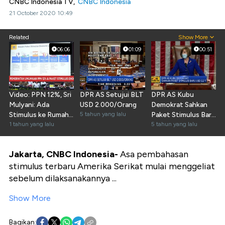
CNBC Indonesia TV,
CNBC Indonesia
21 October 2020 10:49
Related
Show More
06:06
01:09
00:51
Video: PPN 12%, Sri
DPR AS Setujui BLT
DPR AS Kubu
Mulyani: Ada
USD 2.000/Orang
Demokrat Sahkan
Stimulus ke Rumah
5 tahun yang lalu
Paket Stimulus Baru
Tangga Hingga
1 tahun yang lalu
USD 2,2 T
5 tahun yang lalu
Buruh
Jakarta, CNBC Indonesia-
Asa pembahasan
stimulus terbaru Amerika Serikat mulai menggeliat
sebelum dilaksanakannya ...
Show More
Bagikan: