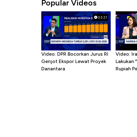
Popular Videos
03:21
Video: DPR Bocorkan Jurus RI
Video: I
Genjot Ekspor Lewat Proyek
Lakukan "
Danantara
Rupiah P