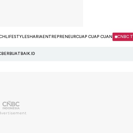
CH
LIFESTYLE
SHARIA
ENTREPRENEUR
CUAP CUAP CUAN
CNBC 
C
BERBUATBAIK.ID