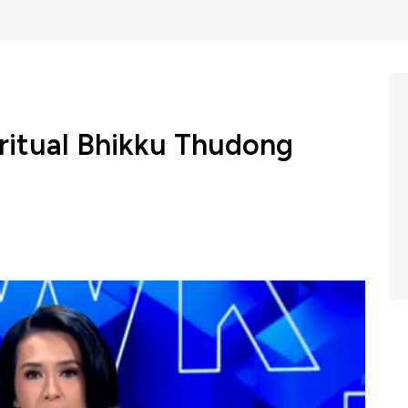
iritual Bhikku Thudong
kedamaian menyelimuti Riverwalk Island, Pantai Indah
Thudong menuntaskan perjalanan spiritual sejauh 2.800
2025.
onesia itu ditutup dengan doa dan pemberkahan di Si
dha dari berbagai daerah.