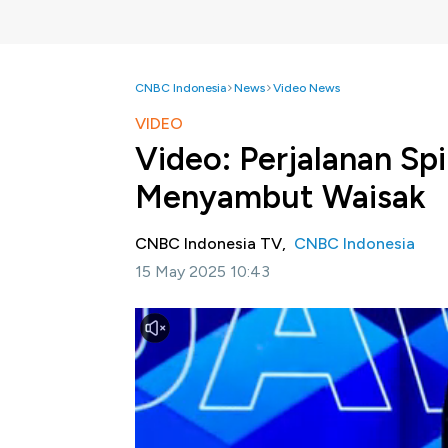
CNBC Indonesia
News
Video News
VIDEO
Video: Perjalanan Sp
Menyambut Waisak
CNBC Indonesia TV,
CNBC Indonesia
15 May 2025 10:43
Jakarta, CNBC Indonesia -
Suasana penuh 
Kapuk, Jakarta Utara, saat ratusan Bhikku 
Kilometer dalam rangka menyambut Waisak 
Perjalanan panjang dari Thailand hingga Ind
Mian Fo, disambut lebih dari 3.000 umat Bud