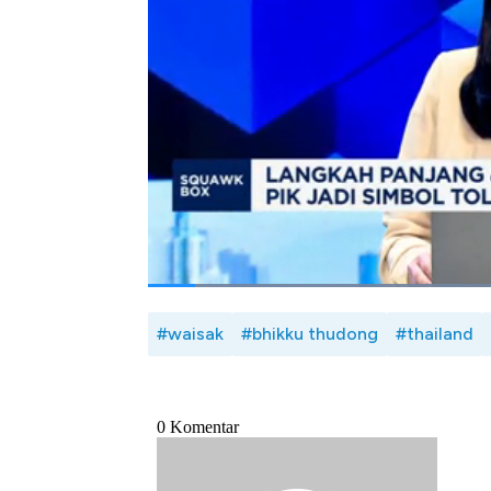
Momen spiritual yang penuh makna mewarnai
Island, Pantai Indah Kapuk, Jakarta. Denga
kebijaksanaan mewujudkan perdamaian duni
doa bersama.
Selengkapnya dalam program Squawk Box CNB
Bagikan:
#waisak
#bhikku thudong
#thailand