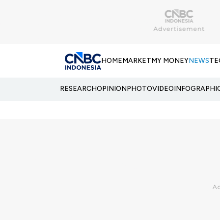
HOME
MARKET
MY MONEY
NEWS
TE
RESEARCH
OPINION
PHOTO
VIDEO
INFOGRAPHI