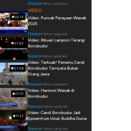
News
1 tahun yang lalu
VIDEO
02:13
Video: Puncak Perayaan Waisak
2025
News
1 tahun yang lalu
Video: Ribuan Lampion Terangi
01:02
Borobudur
News
1 tahun yang lalu
Video: Terkuak! Penemu Candi
Borobudur Ternyata Bukan
01:08
Orang Jawa
News
1 tahun yang lalu
Video: Harmoni Waisak di
01:21
Borobudur
News
2 tahun yang lalu
Video: Candi Borobudur Jadi
11:23
Episentrum Umat Buddha Dunia
News
2 tahun yang lalu