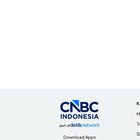
K
M
T
part of
S
Download Apps