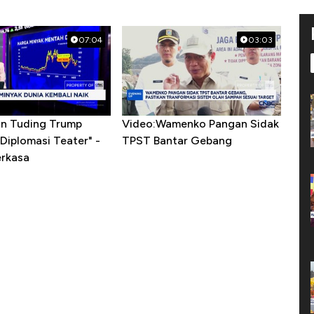
07:04
03:03
ran Tuding Trump
Video:Wamenko Pangan Sidak
Diplomasi Teater" -
TPST Bantar Gebang
erkasa