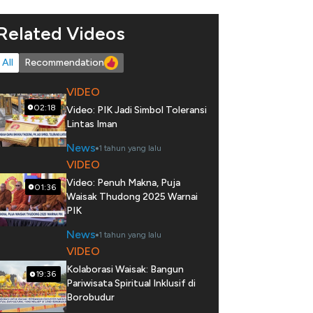
Related Videos
All
Recommendation
VIDEO
02:18
Video: PIK Jadi Simbol Toleransi
Lintas Iman
News
1 tahun yang lalu
VIDEO
Video: Penuh Makna, Puja
01:36
Waisak Thudong 2025 Warnai
PIK
News
1 tahun yang lalu
VIDEO
Kolaborasi Waisak: Bangun
19:36
Pariwisata Spiritual Inklusif di
Borobudur