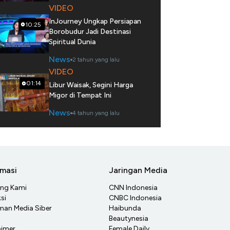
VIDEO
InJourney Ungkap Persiapan
10:25
Borobudur Jadi Destinasi
Spiritual Dunia
News
2 tahun yang lalu
VIDEO
01:14
Libur Waisak, Segini Harga
Migor di Tempat Ini
News
4 tahun yang lalu
rmasi
Jaringan Media
ang Kami
CNN Indonesia
si
CNBC Indonesia
an Media Siber
Haibunda
Beautynesia
aimer
Female Daily