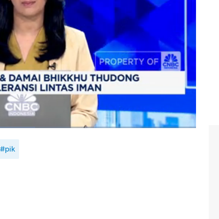
 Puja Waisak Thudong 2025, di Si Mian Fo, Riverwalk
n mengusung tema, tingkatkan pengendalian diri dan
a, ribuan umat Buddha berkumpul dalam keheningan dan
C Indonesia (Kamis, 15/05/2025) berikut ini.
#pik