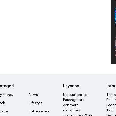
ategori
Layanan
Info
y Money
News
berbuatbaik.id
Tent
Pasangmata
Redak
ech
Lifestyle
Adsmart
Pedom
detikEvent
Karir
haria
Entrepreneur
Trans Snow World
Discl