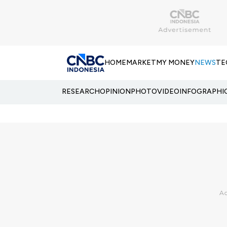
HOME
MARKET
MY MONEY
NEWS
TE
RESEARCH
OPINION
PHOTO
VIDEO
INFOGRAPHI