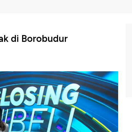
ak di Borobudur
 kembali menjadi lokasi pusat perayaan Waisak tahun
rney yang mempromosikan Candi Bororbudur sebagai
t Buddha dari seluruh dunia. Bagaimana kemeriahan
kungan apa yang dibutuhkan Injourney dalam
m Closing Bell CNBC Indonesia, Jumat (31/05/2024).