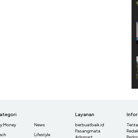
ategori
Layanan
Info
y Money
News
berbuatbaik.id
Tent
Pasangmata
Redak
ech
Lifestyle
Adsmart
Pedom