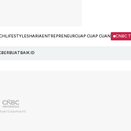
CH
LIFESTYLE
SHARIA
ENTREPRENEUR
CUAP CUAP CUAN
CNBC 
C
BERBUATBAIK.ID