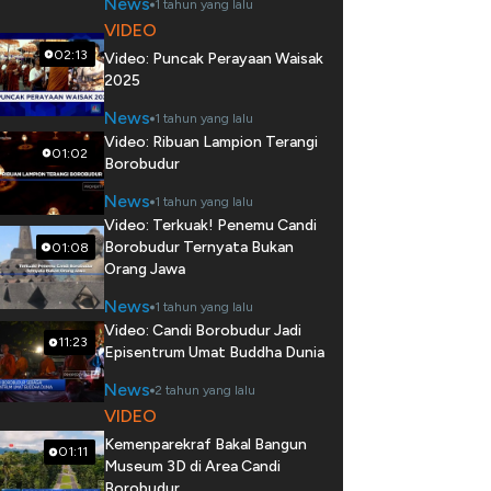
News
1 tahun yang lalu
VIDEO
02:13
Video: Puncak Perayaan Waisak
2025
News
1 tahun yang lalu
Video: Ribuan Lampion Terangi
01:02
Borobudur
News
1 tahun yang lalu
Video: Terkuak! Penemu Candi
Borobudur Ternyata Bukan
01:08
Orang Jawa
News
1 tahun yang lalu
Video: Candi Borobudur Jadi
11:23
Episentrum Umat Buddha Dunia
News
2 tahun yang lalu
VIDEO
Kemenparekraf Bakal Bangun
01:11
Museum 3D di Area Candi
Borobudur