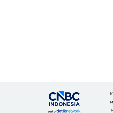
K
M
T
part of