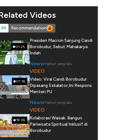
Related Videos
All
Recommendation
Presiden Macron Sanjung Candi
Borobudur, Sebut Mahakarya
01:25
Indah
News
1 tahun yang lalu
VIDEO
Video: Viral Candi Borobudur
01:16
Dipasang Eskalator,Ini Respons
Menteri PU
News
1 tahun yang lalu
VIDEO
Kolaborasi Waisak: Bangun
19:36
Pariwisata Spiritual Inklusif di
Borobudur