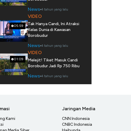
News
4 tahun yang lalu
VIDEO
Tak Hanya Candi, Ini Atraksi
05:59
Kelas Dunia di Kawasan
Borobudur
News
4 tahun yang lalu
VIDEO
01:09
Melejit! Tiket Masuk Candi
Borobudur Jadi Rp 750 Ribu
News
4 tahun yang lalu
rmasi
Jaringan Media
ang Kami
CNN Indonesia
si
CNBC Indonesia
an Media Siber
Haibunda