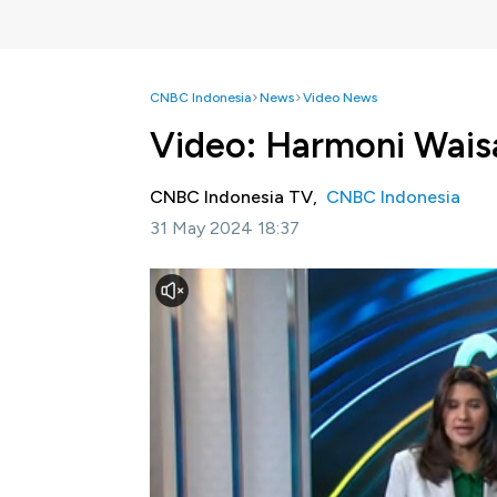
CNBC Indonesia
News
Video News
Video: Harmoni Wais
CNBC Indonesia TV,
CNBC Indonesia
31 May 2024 18:37
Jakarta, CNBC Indonesia
-Candi Borobudur
2024. Acara ini didukung penuh oleh Injou
Heritage Spiritual Pilgrim Tourism bagi uma
perayaan Waisak di Candi Borobudur dan du
pengembangan pariwisata Borobudur?
Simak informasi selengkapnya dalam progra