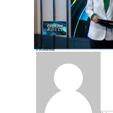
Bagikan:
#candi borobudur
#waisak