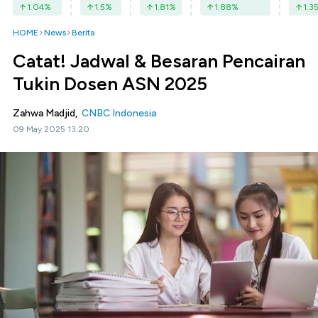
1.04
%
1.5
%
1.81
%
1.88
%
1.3
HOME
News
Berita
Catat! Jadwal & Besaran Pencairan
Tukin Dosen ASN 2025
Zahwa Madjid,
CNBC Indonesia
09 May 2025 13:20