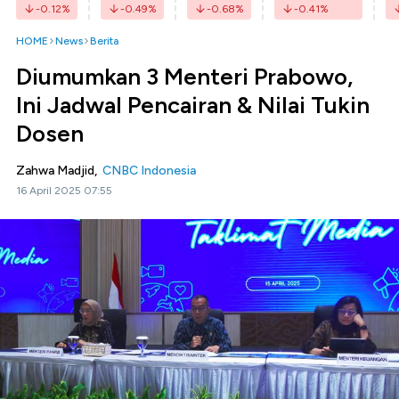
-0.12
%
-0.49
%
-0.68
%
-0.41
%
HOME
News
Berita
Diumumkan 3 Menteri Prabowo,
Ini Jadwal Pencairan & Nilai Tukin
Dosen
Zahwa Madjid,
CNBC Indonesia
16 April 2025 07:55