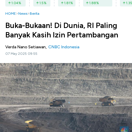
1.04
%
1.5
%
1.81
%
1.88
%
1.3
HOME
News
Berita
Buka-Bukaan! Di Dunia, RI Paling
Banyak Kasih Izin Pertambangan
Verda Nano Setiawan,
CNBC Indonesia
07 May 2025 09:55