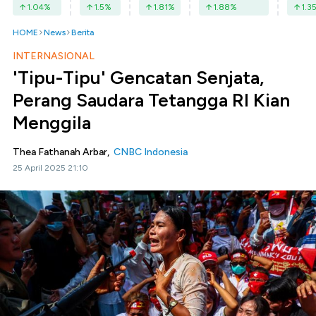
1.04
%
1.5
%
1.81
%
1.88
%
1.3
HOME
News
Berita
INTERNASIONAL
'Tipu-Tipu' Gencatan Senjata,
Perang Saudara Tetangga RI Kian
Menggila
Thea Fathanah Arbar,
CNBC Indonesia
25 April 2025 21:10