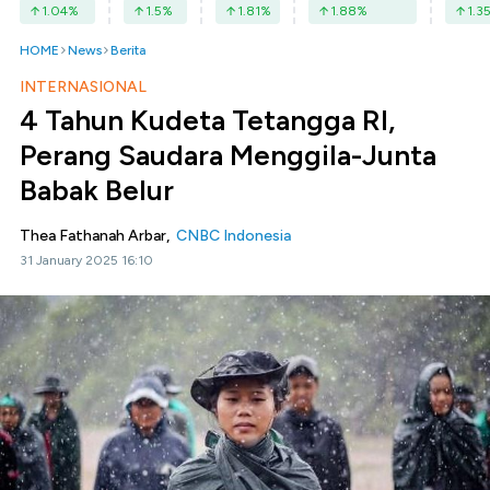
1.04
%
1.5
%
1.81
%
1.88
%
1.3
HOME
News
Berita
INTERNASIONAL
4 Tahun Kudeta Tetangga RI,
Perang Saudara Menggila-Junta
Babak Belur
Thea Fathanah Arbar,
CNBC Indonesia
31 January 2025 16:10