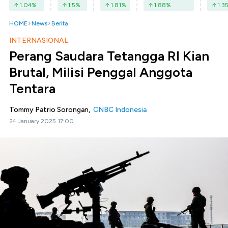
1.04
%
1.5
%
1.81
%
1.88
%
1.3
HOME
News
Berita
INTERNASIONAL
Perang Saudara Tetangga RI Kian
Brutal, Milisi Penggal Anggota
Tentara
Tommy Patrio Sorongan,
CNBC Indonesia
24 January 2025 17:00