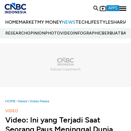
APPS
HOME
MARKET
MY MONEY
NEWS
TECH
LIFESTYLE
SHARIA
E
RESEARCH
OPINION
PHOTO
VIDEO
INFOGRAPHIC
BERBUATBAIK.
HOME
News
Video News
VIDEO
Video: Ini yang Terjadi Saat
Seorang Paus Meninggal Dunia