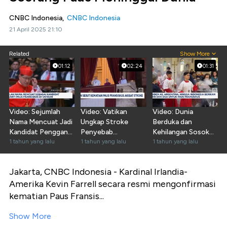
CNBC Indonesia,
CNBC Indonesia
21 April 2025 21:10
Related
Show More
01:12
02:24
01:31
Video: Sejumlah
Video: Vatikan
Video: Dunia
Nama Mencuat Jadi
Ungkap Stroke
Berduka dan
Kandidat Pengganti
Penyebab
Kehilangan Sosok
Paus di Vatikan
1 tahun yang lalu
Meninggalnya Paus
1 tahun yang lalu
Paus Fransiskus
1 tahun yang lalu
Fransiskus
Jakarta, CNBC Indonesia - Kardinal Irlandia-
Amerika Kevin Farrell secara resmi mengonfirmasi
kematian Paus Fransis...
Show More