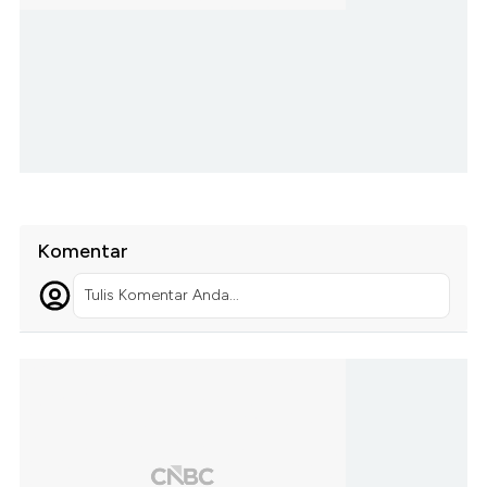
Komentar
Tulis Komentar Anda...