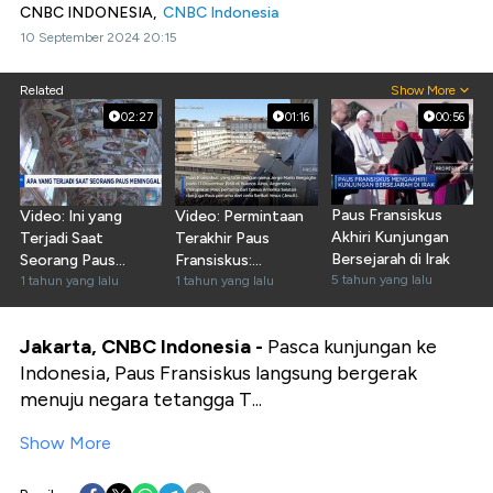
CNBC INDONESIA,
CNBC Indonesia
10 September 2024 20:15
Related
Show More
02:27
01:16
00:56
Paus Fransiskus
Video: Ini yang
Video: Permintaan
Akhiri Kunjungan
Terjadi Saat
Terakhir Paus
Bersejarah di Irak
Seorang Paus
Fransiskus:
5 tahun yang lalu
Meninggal Dunia
1 tahun yang lalu
Dimakamkan di Luar
1 tahun yang lalu
Vatikan
Jakarta, CNBC Indonesia -
Pasca kunjungan ke
Indonesia, Paus Fransiskus langsung bergerak
menuju negara tetangga T...
Show More