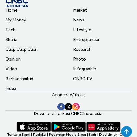
Home
Market
My Money
News
Tech
Lifestyle
Sharia
Entrepreneur
Cuap Cuap Cuan
Research
Opinion
Photo
Video
Infographic
Berbuatbaik.id
CNBC TV
Index
Connect With Us:
Download aplikasi CNBC Indonesia:
Tentang Kami
|
Redaksi
|
Pedoman Media Siber
|
Karir
|
Disclaimer
|
CNBC