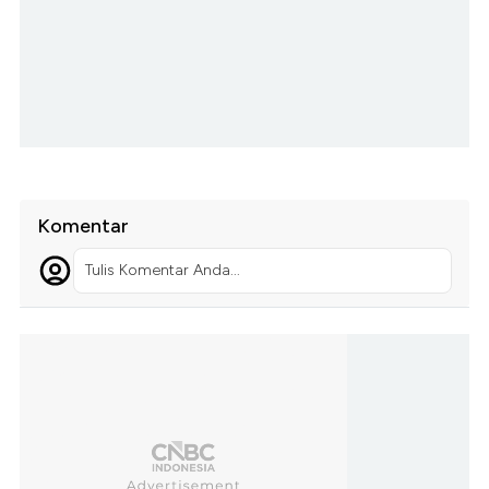
Komentar
Tulis Komentar Anda...