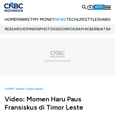
APPS
HOME
MARKET
MY MONEY
NEWS
TECH
LIFESTYLE
SHARIA
E
RESEARCH
OPINION
PHOTO
VIDEO
INFOGRAPHIC
BERBUATBAIK.
HOME
News
Video News
Video: Momen Haru Paus
Fransiskus di Timor Leste