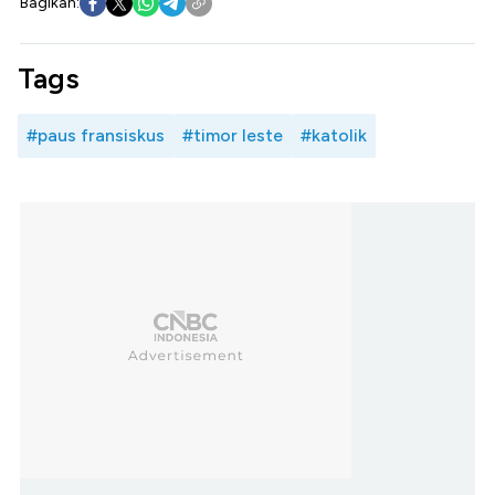
Bagikan:
Tags
#paus fransiskus
#timor leste
#katolik