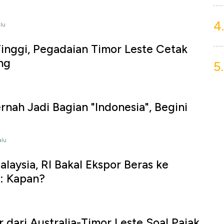
4.
alu
inggi, Pegadaian Timor Leste Cetak
ng
5.
rnah Jadi Bagian "Indonesia", Begini
alu
laysia, RI Bakal Ekspor Beras ke
: Kapan?
r dari Australia-Timor Leste Soal Pajak