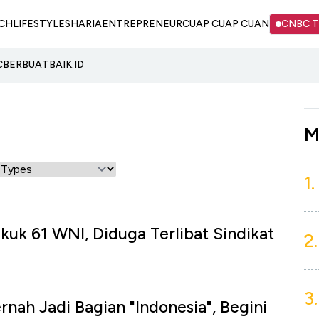
CH
LIFESTYLE
SHARIA
ENTREPRENEUR
CUAP CUAP CUAN
CNBC 
C
BERBUATBAIK.ID
M
1.
kuk 61 WNI, Diduga Terlibat Sindikat
2.
3.
rnah Jadi Bagian "Indonesia", Begini