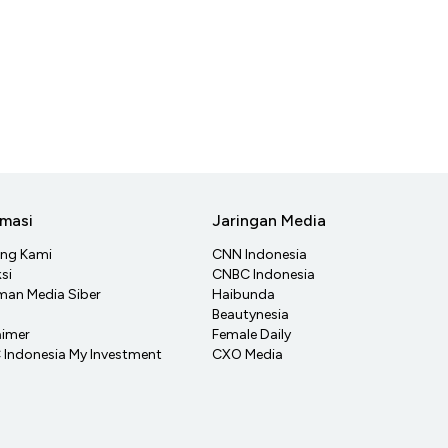
rmasi
Jaringan Media
ang Kami
CNN Indonesia
si
CNBC Indonesia
an Media Siber
Haibunda
Beautynesia
aimer
Female Daily
Indonesia My Investment
CXO Media