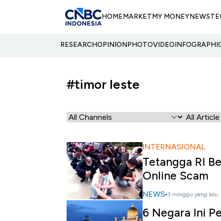
HOME
MARKET
MY MONEY
NEWS
TE
RESEARCH
OPINION
PHOTO
VIDEO
INFOGRAPHI
#timor leste
INTERNASIONAL
Tetangga RI Be
Online Scam
NEWS
3 minggu yang lalu
6 Negara Ini Pe