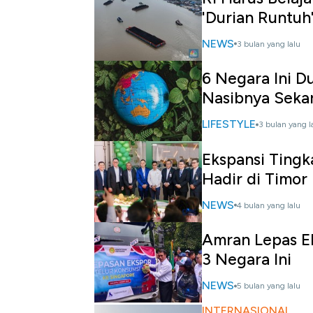
'Durian Runtuh
NEWS
3 bulan yang lalu
6 Negara Ini D
Nasibnya Seka
LIFESTYLE
3 bulan yang l
Ekspansi Tingk
Hadir di Timor
NEWS
4 bulan yang lalu
Amran Lepas Ek
3 Negara Ini
NEWS
5 bulan yang lalu
INTERNASIONAL