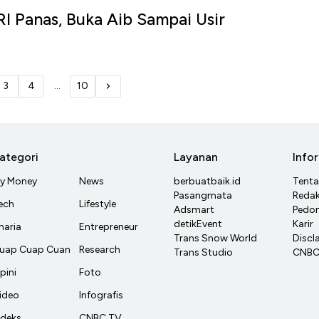
I Panas, Buka Aib Sampai Usir
3
4
...
10
ategori
Layanan
Info
y Money
News
berbuatbaik.id
Tent
Pasangmata
Redak
ech
Lifestyle
Adsmart
Pedom
detikEvent
Karir
haria
Entrepreneur
Trans Snow World
Discl
uap Cuap Cuan
Research
Trans Studio
CNBC 
pini
Foto
ideo
Infografis
ndeks
CNBC TV