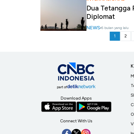
Dua Tetangga R
Diplomat
NEWS
5 bulan yang lalu
1
2
K
M
T
part of
S
Download Apps
C
O
Connect With Us
V
I