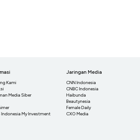
rmasi
Jaringan Media
ang Kami
CNN Indonesia
si
CNBC Indonesia
an Media Siber
Haibunda
Beautynesia
aimer
Female Daily
Indonesia My Investment
CXO Media