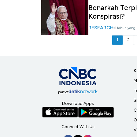
Benarkah Terpi
Konspirasi?
RESEARCH
1 tahun yang 
1
2
K
M
T
part of
S
Download Apps
C
O
Connect With Us
V