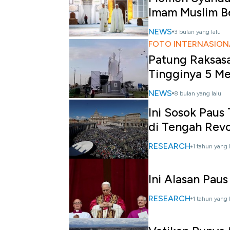
Imam Muslim B
NEWS
3 bulan yang lalu
FOTO INTERNASION
Patung Raksasa
Tingginya 5 Me
NEWS
8 bulan yang lalu
Ini Sosok Paus
di Tengah Revo
RESEARCH
1 tahun yang 
Ini Alasan Paus
RESEARCH
1 tahun yang 