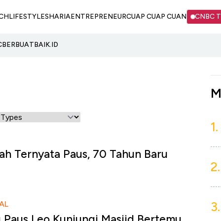
CH
LIFESTYLE
SHARIA
ENTREPRENEUR
CUAP CUAP CUAN
CNBC 
C
BERBUATBAIK.ID
M
1.
jah Ternyata Paus, 70 Tahun Baru
2.
3.
AL
Paus Leo Kunjungi Masjid Bertemu