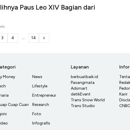
lihnya Paus Leo XIV Bagian dari
lalu
3
4
...
14
ategori
Layanan
Info
y Money
News
berbuatbaik.id
Tent
Pasangmata
Redak
ech
Lifestyle
Adsmart
Pedom
detikEvent
Karir
haria
Entrepreneur
Trans Snow World
Discl
uap Cuap Cuan
Research
Trans Studio
CNBC 
pini
Foto
ideo
Infografis