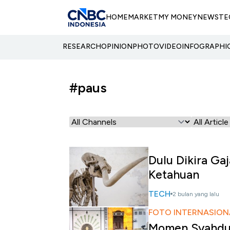
HOME
MARKET
MY MONEY
NEWS
TE
RESEARCH
OPINION
PHOTO
VIDEO
INFOGRAPHI
#paus
Dulu Dikira Ga
Ketahuan
TECH
2 bulan yang lalu
FOTO INTERNASION
Momen Syahdu 