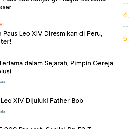
esar
4.
AL
 Paus Leo XIV Diresmikan di Peru,
5.
ter!
 Terlama dalam Sejarah, Pimpin Gereja
lusi
lalu
 Leo XIV Dijuluki Father Bob
lalu