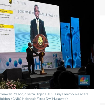
 Darmawan Prasodjo serta Dirjen EBTKE Eniya membuka acara
ition. (CNBC Indonesia/Firda Dwi Muliawati)