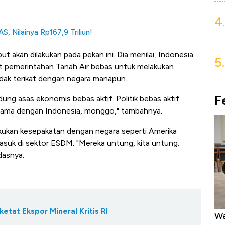
4.
, Nilainya Rp167,9 Triliun!
akan dilakukan pada pekan ini. Dia menilai, Indonesia
5.
 pemerintahan Tanah Air bebas untuk melakukan
dak terikat dengan negara manapun.
F
dung asas ekonomis bebas aktif. Politik bebas aktif.
sama dengan Indonesia, monggo," tambahnya.
akukan kesepakatan dengan negara seperti Amerika
masuk di sektor ESDM. "Mereka untung, kita untung.
dasnya.
tat Ekspor Mineral Kritis RI
alam 24
Warga AS Muak ke Demokrat-Republik,
Ta