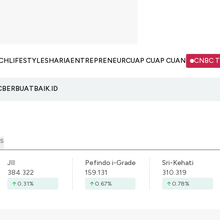
CH
LIFESTYLE
SHARIA
ENTREPRENEUR
CUAP CUAP CUAN
CNBC 
C
BERBUATBAIK.ID
S
JII
Pefindo i-Grade
Sri-Kehati
384.322
159.131
310.319
0.31
%
0.67
%
0.78
%