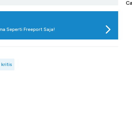
ri!
Calon Independen Panen Dukungan
ya
ama Seperti Freeport Saja!
kritis