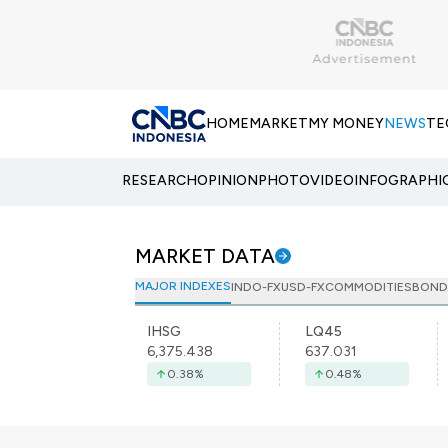
HOME
MARKET
MY MONEY
NEWS
TE
RESEARCH
OPINION
PHOTO
VIDEO
INFOGRAPHI
MARKET DATA
MAJOR INDEXES
INDO-FX
USD-FX
COMMODITIES
BOND
IHSG
LQ45
6,375.438
637.031
0.38
%
0.48
%