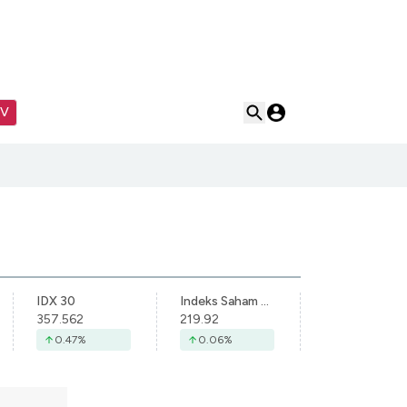
TV
IDX 30
Indeks Saham Syariah Indonesia
357.562
219.92
0.47
%
0.06
%