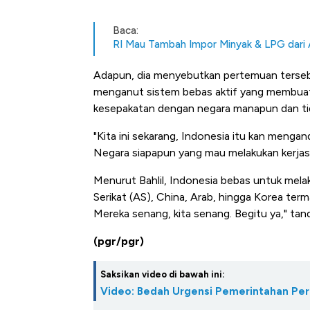
Baca:
RI Mau Tambah Impor Minyak & LPG dari AS
Adapun, dia menyebutkan pertemuan tersebut 
menganut sistem bebas aktif yang membuat
kesepakatan dengan negara manapun dan ti
"Kita ini sekarang, Indonesia itu kan mengan
Negara siapapun yang mau melakukan kerja
Menurut Bahlil, Indonesia bebas untuk mel
Serikat (AS), China, Arab, hingga Korea ter
Mereka senang, kita senang. Begitu ya," tan
(pgr/pgr)
Saksikan video di bawah ini:
Video: Bedah Urgensi Pemerintahan Perke
Harga Emas Mengamuk 4% d