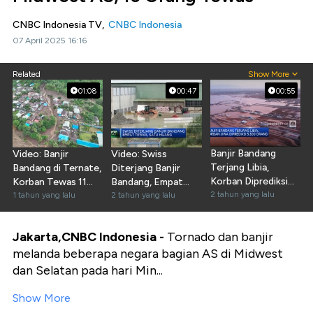
CNBC Indonesia TV,
CNBC Indonesia
07 April 2025 16:16
Related
Show More
01:08
00:47
00:55
Banjir Bandang
Video: Banjir
Video: Swiss
Terjang Libia,
Bandang di Ternate,
Diterjang Banjir
Korban Diprediksi
Korban Tewas 11
Bandang, Empat
5.300 Orang
2 tahun yang lalu
Orang
1 tahun yang lalu
Tewas dan Satu
2 tahun yang lalu
Hilang
Jakarta,CNBC Indonesia -
Tornado dan banjir
melanda beberapa negara bagian AS di Midwest
dan Selatan pada hari Min...
Show More