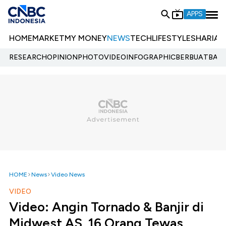
APPS
HOME
MARKET
MY MONEY
NEWS
TECH
LIFESTYLE
SHARIA
E
RESEARCH
OPINION
PHOTO
VIDEO
INFOGRAPHIC
BERBUATBAIK.
HOME
News
Video News
VIDEO
Video: Angin Tornado & Banjir di
Midwest AS, 16 Orang Tewas