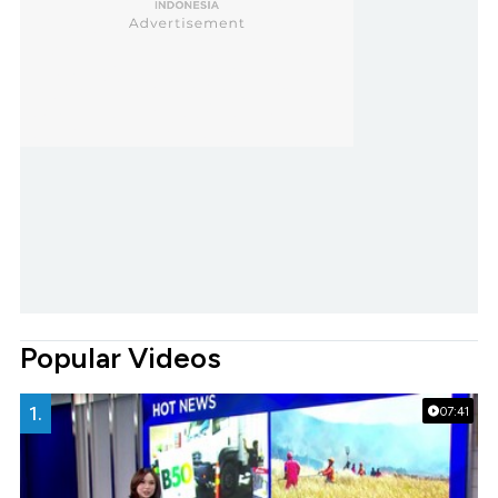
Popular Videos
1.
07:41