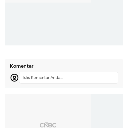
Komentar
Tulis Komentar Anda...