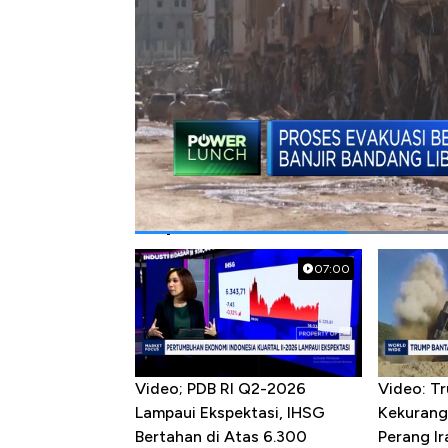
#libia
#banjir
#banjir bandang
Popular Videos
07:00
Video; PDB RI Q2-2026
Video: T
Lampaui Ekspektasi, IHSG
Kekurang
Bertahan di Atas 6.300
Perang Ir