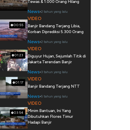
Tewas & 1.000 Orang Hilang
News
2 tahun yang lalu
VIDEO
00:55
Banjir Bandang Terjang Libia,
Korban Diprediksi 5.300 Orang
News
2 tahun yang lalu
VIDEO
01:23
Diguyur Hujan, Sejumlah Titik di
Jakarta Terendam Banjir
News
3 tahun yang lalu
VIDEO
01:17
Banjir Bandang Terjang NTT
News
5 tahun yang lalu
VIDEO
Minim Bantuan, Ini Yang
03:54
Dibutuhkan Flores Timur
Hadapi Banjir