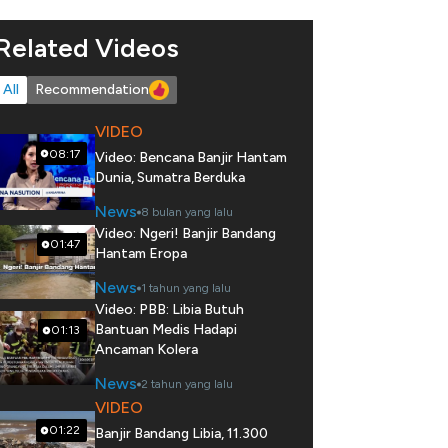
Related Videos
All
Recommendation
VIDEO
08:17
Video: Bencana Banjir Hantam
Dunia, Sumatra Berduka
News
8 bulan yang lalu
Video: Ngeri! Banjir Bandang
01:47
Hantam Eropa
News
1 tahun yang lalu
Video: PBB: Libia Butuh
Bantuan Medis Hadapi
01:13
Ancaman Kolera
News
2 tahun yang lalu
VIDEO
01:22
Banjir Bandang Libia, 11.300