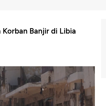
Korban Banjir di Libia
nternasional dan lokal, tentara Libia, bulan sabit merah
erus mencari korban banjir bandang yang selamat di
rna, Libia.
NBC Indonesia (Jumat, 15/09/2023) berikut ini.