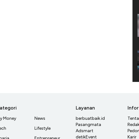
ategori
Layanan
Info
y Money
News
berbuatbaik.id
Tent
Pasangmata
Redak
ech
Lifestyle
Adsmart
Pedom
detikEvent
Karir
haria
Entrepreneur