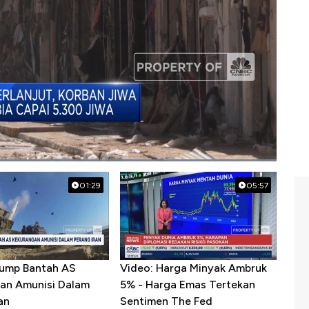
01:29
05:57
rump Bantah AS
Video: Harga Minyak Ambruk
an Amunisi Dalam
5% - Harga Emas Tertekan
an
Sentimen The Fed