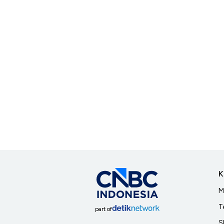
K
M
T
part of
S