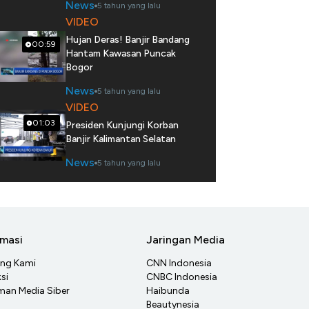
News
5 tahun yang lalu
VIDEO
Hujan Deras! Banjir Bandang
00:59
Hantam Kawasan Puncak
Bogor
News
5 tahun yang lalu
VIDEO
01:03
Presiden Kunjungi Korban
Banjir Kalimantan Selatan
News
5 tahun yang lalu
rmasi
Jaringan Media
ang Kami
CNN Indonesia
si
CNBC Indonesia
an Media Siber
Haibunda
Beautynesia