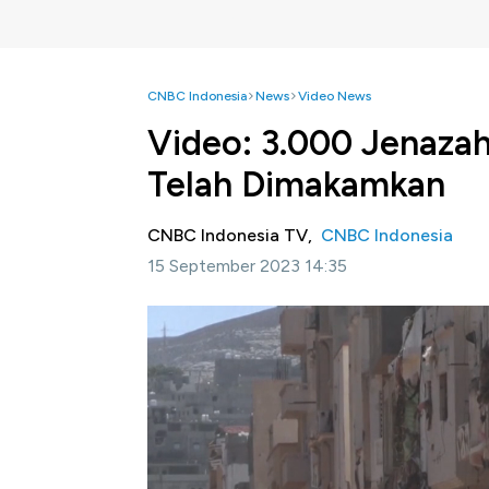
CNBC Indonesia
News
Video News
Video: 3.000 Jenazah 
Telah Dimakamkan
CNBC Indonesia TV,
CNBC Indonesia
15 September 2023 14:35
Jakarta, CNBC Indonesia-
Tim penyelamat i
Libia, dan sukarelawan dari seluruh negeri t
bawah reruntuhan bangunan di pusat kota De
Selengkapnya dalam program Power Lunch C
Bagikan: