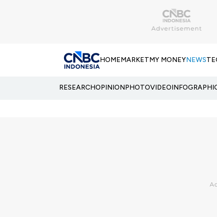
HOME
MARKET
MY MONEY
NEWS
TE
RESEARCH
OPINION
PHOTO
VIDEO
INFOGRAPHI