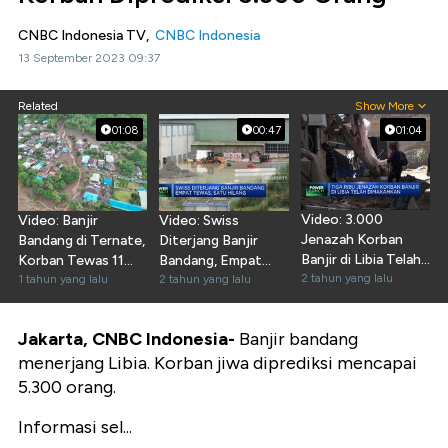
CNBC Indonesia TV,
CNBC Indonesia
13 September 2023 09:37
Related
Show More
01:08
00:47
01:04
Video: 3.000
Video: Banjir
Video: Swiss
Jenazah Korban
Bandang di Ternate,
Diterjang Banjir
Banjir di Libia Telah
Korban Tewas 11
Bandang, Empat
Dimakamkan
2 tahun yang lalu
Orang
1 tahun yang lalu
Tewas dan Satu
2 tahun yang lalu
Hilang
Jakarta, CNBC Indonesia-
Banjir bandang
menerjang Libia. Korban jiwa diprediksi mencapai
5.300 orang.
Informasi sel...