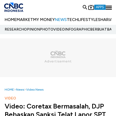
APPS
HOME
MARKET
MY MONEY
NEWS
TECH
LIFESTYLE
SHARIA
E
RESEARCH
OPINION
PHOTO
VIDEO
INFOGRAPHIC
BERBUATBAIK.
HOME
News
Video News
VIDEO
Video: Coretax Bermasalah, DJP
Bebaskan Sanksi Telat Lapor SPT