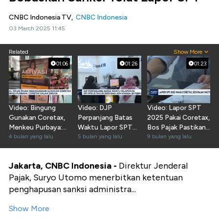
CNBC Indonesia TV,
CNBC Indonesia
03 March 2025 11:45
Related
Show More
01:06
01:26
01:23
Video: Bingung
Video: DJP
Video: Lapor SPT
Gunakan Coretax,
Perpanjang Batas
2025 Pakai Coretax,
Menkeu Purbaya:
Waktu Lapor SPT
Bos Pajak Pastikan
Coretax Salah
4 bulan yang lalu
hingga 28 Februari
5 bulan yang lalu
Sistem Siap
9 bulan yang lalu
Desain
2026
Jakarta, CNBC Indonesia -
Direktur Jenderal
Pajak, Suryo Utomo menerbitkan ketentuan
penghapusan sanksi administra...
Show More