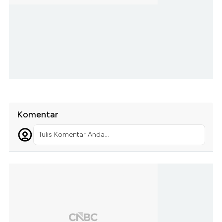
Komentar
Tulis Komentar Anda...