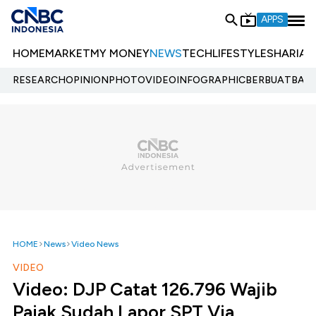
APPS
HOME
MARKET
MY MONEY
NEWS
TECH
LIFESTYLE
SHARIA
E
RESEARCH
OPINION
PHOTO
VIDEO
INFOGRAPHIC
BERBUATBAIK.
HOME
News
Video News
VIDEO
Video: DJP Catat 126.796 Wajib
Pajak Sudah Lapor SPT Via