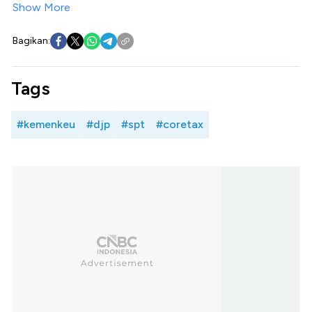
Show More
Bagikan:
Tags
#kemenkeu
#djp
#spt
#coretax