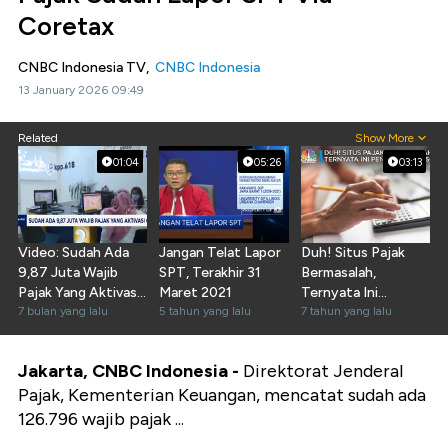
Coretax
CNBC Indonesia TV,
CNBC Indonesia
13 January 2026 09:49
Related
Show More
01:04
05:26
03:13
Video: Sudah Ada
Jangan Telat Lapor
Duh! Situs Pajak
9,87 Juta Wajib
SPT, Terakhir 31
Bermasalah,
Pajak Yang Aktivasi
Maret 2021
Ternyata Ini
Coretax
7 bulan yang lalu
5 tahun yang lalu
Penyebabnya
7 tahun yang lalu
Jakarta, CNBC Indonesia -
Direktorat Jenderal
Pajak, Kementerian Keuangan, mencatat sudah ada
126.796 wajib pajak ...