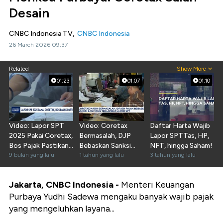
Desain
CNBC Indonesia TV,
CNBC Indonesia
26 March 2026 09:37
Related
Show More
01:23
01:07
01:10
Video: Lapor SPT
Video: Coretax
Daftar Harta Wajib
2025 Pakai Coretax,
Bermasalah, DJP
Lapor SPTTas, HP,
Bos Pajak Pastikan
Bebaskan Sanksi
NFT, hingga Saham!
Sistem Siap
9 bulan yang lalu
Telat Lapor SPT
1 tahun yang lalu
3 tahun yang lalu
Jakarta, CNBC Indonesia -
Menteri Keuangan
Purbaya Yudhi Sadewa mengaku banyak wajib pajak
yang mengeluhkan layana...