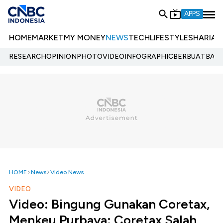
APPS
HOME
MARKET
MY MONEY
NEWS
TECH
LIFESTYLE
SHARIA
E
RESEARCH
OPINION
PHOTO
VIDEO
INFOGRAPHIC
BERBUATBAIK.
HOME
News
Video News
VIDEO
Video: Bingung Gunakan Coretax,
Menkeu Purbaya: Coretax Salah