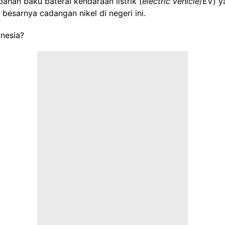
bahan baku baterai kendaraan listrik (
electric vehicle
/EV) y
 besarnya cadangan nikel di negeri ini.
onesia?