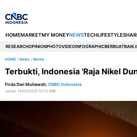
HOME
MARKET
MY MONEY
NEWS
TECH
LIFESTYLE
SHAR
RESEARCH
OPINION
PHOTO
VIDEO
INFOGRAPHIC
BERBUATBAIK.I
HOME
News
Berita
Terbukti, Indonesia 'Raja Nikel Dun
Firda Dwi Muliawati,
CNBC Indonesia
Jumat, 14/02/2025 10:10 WIB