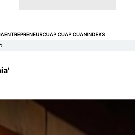
IA
ENTREPRENEUR
CUAP CUAP CUAN
INDEKS
D
ia'