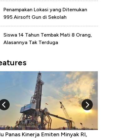
Penampakan Lokasi yang Ditemukan
995 Airsoft Gun di Sekolah
Siswa 14 Tahun Tembak Mati 8 Orang,
Alasannya Tak Terduga
eatures
u Panas Kinerja Emiten Minyak RI,
10 Provinsi den