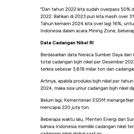
"Dan tahun 2022 kita sudah overpass 50% dar
2022. Bahkan di 2023 pun kita masih over 3
Tahun kemarin 2024 kita over lagi 16%, unt
Indonesia dalam acara Mining Zone, beberap
Data Cadangan Nikel RI
Berdasarkan data Neraca Sumber Daya dan 
total cadangan bijih nikel per Desember 2024
terkira sebesar 3,818 miliar ton dan cadanga
Artinya, apabila produksi bijih nikel per tah
2024, maka sisa umur cadangan bijih nikel di
Belum lagi, Kementerian ESDM menargetkan pr
mencapai 220 juta ton.
Beberapa waktu lalu, Menteri Energi dan Su
bahwa Indonesia memiliki cadangan nikel t
cadangan nikel global saat ini.