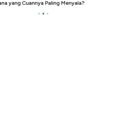
na yang Cuannya Paling Menyala?
Pengangguran Te