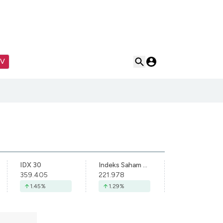
TV
IDX 30
Indeks Saham Syariah Indonesia
359.405
221.978
1.45
%
1.29
%