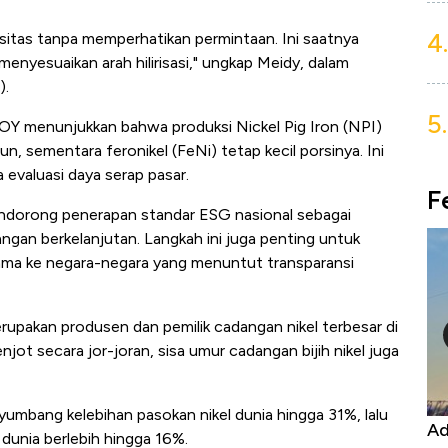
4.
sitas tanpa memperhatikan permintaan. Ini saatnya
enyesuaikan arah hilirisasi," ungkap Meidy, dalam
).
5.
OY menunjukkan bahwa produksi Nickel Pig Iron (NPI)
n, sementara feronikel (FeNi) tetap kecil porsinya. Ini
evaluasi daya serap pasar.
F
endorong penerapan standar ESG nasional sebagai
gan berkelanjutan. Langkah ini juga penting untuk
ama ke negara-negara yang menuntut transparansi
rupakan produsen dan pemilik cadangan nikel terbesar di
njot secara jor-joran, sisa umur cadangan bijih nikel juga
yumbang kelebihan pasokan nikel dunia hingga 31%, lalu
Kongo Tutup Keran Ekspor, Harga
Ad
dunia berlebih hingga 16%.