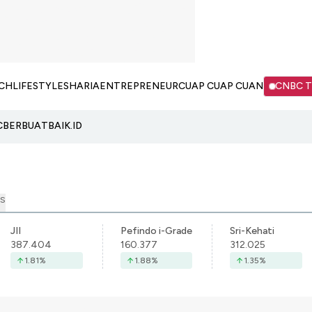
CH
LIFESTYLE
SHARIA
ENTREPRENEUR
CUAP CUAP CUAN
CNBC 
C
BERBUATBAIK.ID
S
JII
Pefindo i-Grade
Sri-Kehati
387.404
160.377
312.025
1.81
%
1.88
%
1.35
%