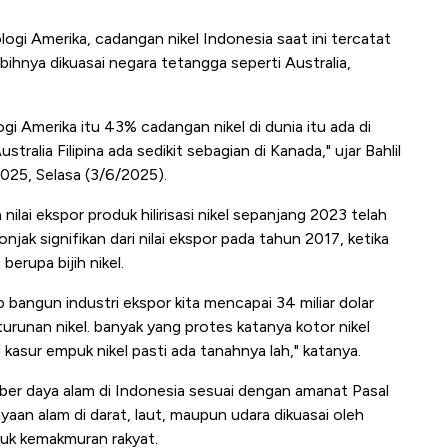
ogi Amerika, cadangan nikel Indonesia saat ini tercatat
bihnya dikuasai negara tetangga seperti Australia,
i Amerika itu 43% cadangan nikel di dunia itu ada di
tralia Filipina ada sedikit sebagian di Kanada," ujar Bahlil
25, Selasa (3/6/2025).
nilai ekspor produk hilirisasi nikel sepanjang 2023 telah
jak signifikan dari nilai ekspor pada tahun 2017, ketika
rupa bijih nikel.
op bangun industri ekspor kita mencapai 34 miliar dolar
turunan nikel. banyak yang protes katanya kotor nikel
i kasur empuk nikel pasti ada tanahnya lah," katanya.
r daya alam di Indonesia sesuai dengan amanat Pasal
n alam di darat, laut, maupun udara dikuasai oleh
uk kemakmuran rakyat.