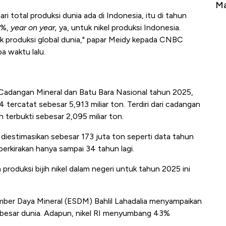
Tembaga Terbang ke Zona Berbahaya
Ma
i total produksi dunia ada di Indonesia, itu di tahun
1%,
year on year,
ya, untuk nikel produksi Indonesia.
uk produksi global dunia," papar Meidy kepada CNBC
a waktu lalu.
Cadangan Mineral dan Batu Bara Nasional tahun 2025,
 tercatat sebesar 5,913 miliar ton. Terdiri dari cadangan
n terbukti sebesar 2,095 miliar ton.
un diestimasikan sebesar 173 juta ton seperti data tahun
perkirakan hanya sampai 34 tahun lagi.
oduksi bijih nikel dalam negeri untuk tahun 2025 ini
mber Daya Mineral (ESDM) Bahlil Lahadalia menyampaikan
erbesar dunia. Adapun, nikel RI menyumbang 43%