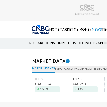
HOME
MARKET
MY MONEY
NEWS
TE
RESEARCH
OPINION
PHOTO
VIDEO
INFOGRAPHI
MARKET DATA
MAJOR INDEXES
INDO-FX
USD-FX
COMMODITIES
BOND
IHSG
LQ45
6,409.654
640.294
1.04
%
1.5
%