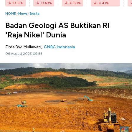
-0.12
%
-0.49
%
-0.68
%
-0.41
%
HOME
News
Berita
Badan Geologi AS Buktikan RI
'Raja Nikel' Dunia
Firda Dwi Muliawati,
CNBC Indonesia
06 August 2025 09:55