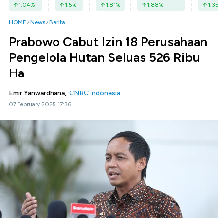
1.04
%
1.5
%
1.81
%
1.88
%
1.3
HOME
News
Berita
Prabowo Cabut Izin 18 Perusahaan
Pengelola Hutan Seluas 526 Ribu
Ha
Emir Yanwardhana,
CNBC Indonesia
07 February 2025 17:36