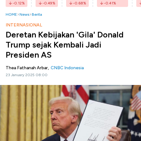
-0.12
%
-0.49
%
-0.68
%
-0.41
%
HOME
News
Berita
INTERNASIONAL
Deretan Kebijakan 'Gila' Donald
Trump sejak Kembali Jadi
Presiden AS
Thea Fathanah Arbar,
CNBC Indonesia
23 January 2025 08:00