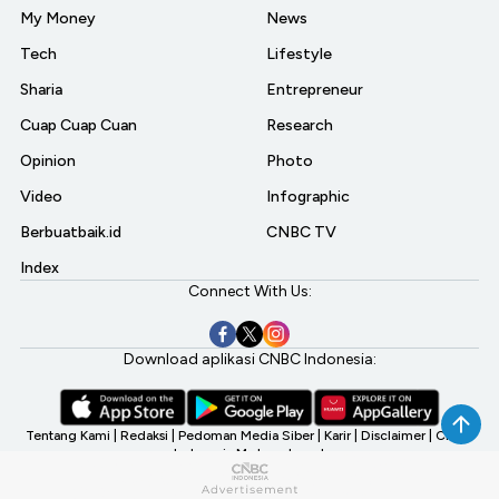
My Money
News
Tech
Lifestyle
Sharia
Entrepreneur
Cuap Cuap Cuan
Research
Opinion
Photo
Video
Infographic
Berbuatbaik.id
CNBC TV
Index
Connect With Us:
Download aplikasi CNBC Indonesia:
Tentang Kami
|
Redaksi
|
Pedoman Media Siber
|
Karir
|
Disclaimer
|
CNBC
Indonesia My Investment
©2026 CNBC Indonesia, A Transmedia Company