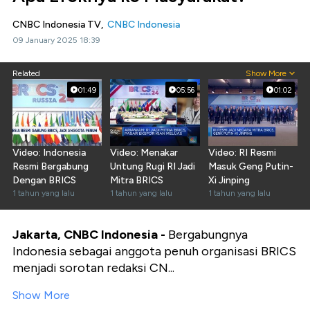
CNBC Indonesia TV,
CNBC Indonesia
09 January 2025 18:39
Related
Show More
01:49
05:56
01:02
Video: Indonesia
Video: Menakar
Video: RI Resmi
Resmi Bergabung
Untung Rugi RI Jadi
Masuk Geng Putin-
Dengan BRICS
Mitra BRICS
Xi Jinping
1 tahun yang lalu
1 tahun yang lalu
1 tahun yang lalu
Jakarta, CNBC Indonesia -
Bergabungnya
Indonesia sebagai anggota penuh organisasi BRICS
menjadi sorotan redaksi CN...
Show More