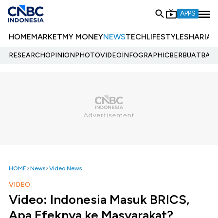
APPS
HOME
MARKET
MY MONEY
NEWS
TECH
LIFESTYLE
SHARIA
E
RESEARCH
OPINION
PHOTO
VIDEO
INFOGRAPHIC
BERBUATBAIK.
HOME
News
Video News
VIDEO
Video: Indonesia Masuk BRICS,
Apa Efeknya ke Masyarakat?