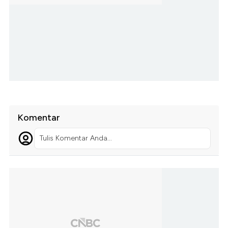
Komentar
Tulis Komentar Anda...