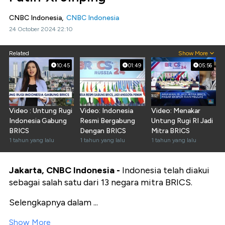
CNBC Indonesia,
CNBC Indonesia
24 October 2024 22:10
Related
Show More
10:45
01:49
05:56
Video : Untung Rugi
Video: Indonesia
Video: Menakar
Indonesia Gabung
Resmi Bergabung
Untung Rugi RI Jadi
BRICS
Dengan BRICS
Mitra BRICS
1 tahun yang lalu
1 tahun yang lalu
1 tahun yang lalu
Jakarta, CNBC Indonesia -
Indonesia telah diakui
sebagai salah satu dari 13 negara mitra BRICS.
Selengkapnya dalam ...
Show More