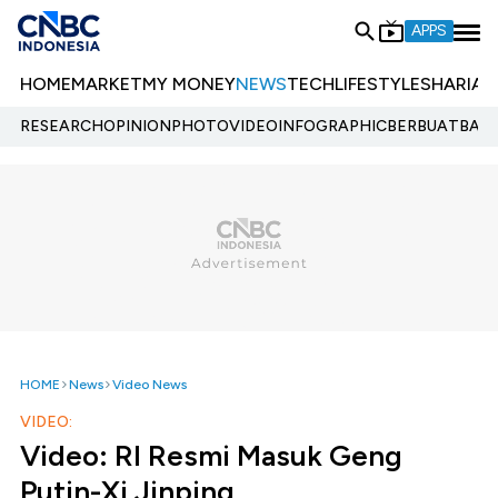
APPS
HOME
MARKET
MY MONEY
NEWS
TECH
LIFESTYLE
SHARIA
E
RESEARCH
OPINION
PHOTO
VIDEO
INFOGRAPHIC
BERBUATBAIK.
HOME
News
Video News
VIDEO:
Video: RI Resmi Masuk Geng
Putin-Xi Jinping