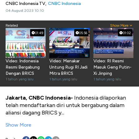
CNBC Indonesia TV,
CNBC Indonesia
04 August 2023 10:10
Related
Show More
01:49
05:56
01:02
Video: Indonesia
Video: Menakar
Video: RI Resmi
Resmi Bergabung
Untung Rugi RI Jadi
Masuk Geng Putin-
Dengan BRICS
Mitra BRICS
Xi Jinping
1 tahun yang lalu
1 tahun yang lalu
1 tahun yang lalu
Jakarta, CNBC Indonesia-
Indonesia dilaporkan
telah mendaftarkan diri untuk bergabung dalam
aliansi dagang BRICS y...
Show More