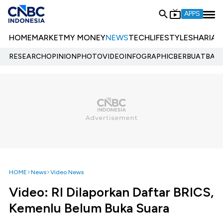
APPS
HOME
MARKET
MY MONEY
NEWS
TECH
LIFESTYLE
SHARIA
E
RESEARCH
OPINION
PHOTO
VIDEO
INFOGRAPHIC
BERBUATBAIK.
HOME
News
Video News
Video: RI Dilaporkan Daftar BRICS,
Kemenlu Belum Buka Suara