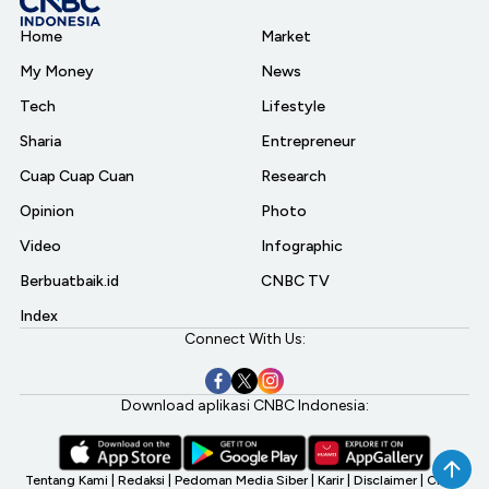
Home
Market
My Money
News
Tech
Lifestyle
Sharia
Entrepreneur
Cuap Cuap Cuan
Research
Opinion
Photo
Video
Infographic
Berbuatbaik.id
CNBC TV
Index
Connect With Us:
Download aplikasi CNBC Indonesia:
Tentang Kami
|
Redaksi
|
Pedoman Media Siber
|
Karir
|
Disclaimer
|
CNBC