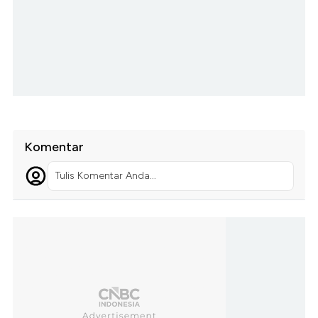
Komentar
Tulis Komentar Anda...