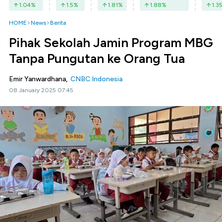
1.04
%
1.5
%
1.81
%
1.88
%
1.3
HOME
News
Berita
Pihak Sekolah Jamin Program MBG
Tanpa Pungutan ke Orang Tua
Emir Yanwardhana,
CNBC Indonesia
08 January 2025 07:45