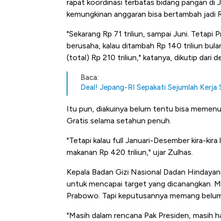
rapat koordinasi terbatas bidang pangan di
Tembaga Terbang ke Zona B
kemungkinan anggaran bisa bertambah jadi Rp
"Sekarang Rp 71 triliun, sampai Juni. Tetap
berusaha, kalau ditambah Rp 140 triliun bul
(total) Rp 210 triliun," katanya, dikutip dari 
Baca:
Deal! Jepang-RI Sepakati Sejumlah Kerja 
Itu pun, diakuinya belum tentu bisa memen
Gratis selama setahun penuh.
"Tetapi kalau full Januari-Desember kira-kira 
makanan Rp 420 triliun," ujar Zulhas.
Kepala Badan Gizi Nasional Dadan Hindaya
untuk mencapai target yang dicanangkan. 
Prabowo. Tapi keputusannya memang belum
"Masih dalam rencana Pak Presiden, masih ha