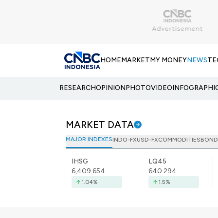
HOME
MARKET
MY MONEY
NEWS
TE
RESEARCH
OPINION
PHOTO
VIDEO
INFOGRAPHI
MARKET DATA
MAJOR INDEXES
INDO-FX
USD-FX
COMMODITIES
BOND
IHSG
LQ45
6,409.654
640.294
1.04
%
1.5
%