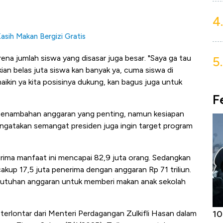
4.
asih Makan Bergizi Gratis
ena jumlah siswa yang disasar juga besar. "Saya ga tau
5.
kian belas juta siswa kan banyak ya, cuma siswa di
naikin ya kita posisinya dukung, kan bagus juga untuk
F
penambahan anggaran yang penting, namun kesiapan
mengatakan semangat presiden juga ingin target program
rima manfaat ini mencapai 82,9 juta orang. Sedangkan
kup 17,5 juta penerima dengan anggaran Rp 71 triliun.
kebutuhan anggaran untuk memberi makan anak sekolah
Harga
Adu Panas Kinerja Emiten Minyak RI,
10
erlontar dari Menteri Perdagangan Zulkifli Hasan dalam