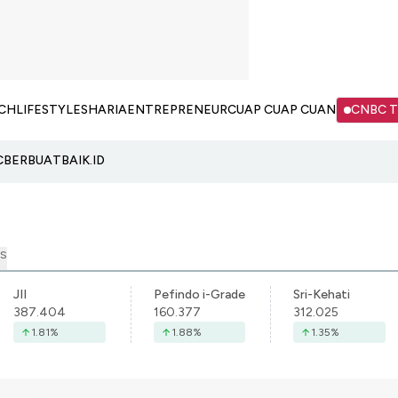
CH
LIFESTYLE
SHARIA
ENTREPRENEUR
CUAP CUAP CUAN
CNBC 
C
BERBUATBAIK.ID
S
JII
Pefindo i-Grade
Sri-Kehati
387.404
160.377
312.025
1.81
%
1.88
%
1.35
%