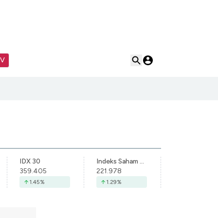
TV
IDX 30
Indeks Saham Syariah Indonesia
359.405
221.978
1.45
%
1.29
%