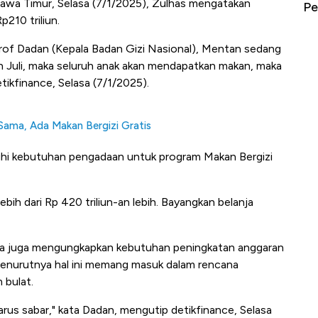
 Jawa Timur, Selasa (7/1/2025), Zulhas mengatakan
erbahaya
Mana yang Cuannya Paling Menyala?
Pe
210 triliun.
i Prof Dadan (Kepala Badan Gizi Nasional), Mentan sedang
an Juli, maka seluruh anak akan mendapatkan makan, maka
detikfinance, Selasa (7/1/2025).
Sama, Ada Makan Bergizi Gratis
uhi kebutuhan pengadaan untuk program Makan Bergizi
lebih dari Rp 420 triliun-an lebih. Bayangkan belanja
na juga mengungkapkan kebutuhan peningkatan anggaran
Menurutnya hal ini memang masuk dalam rencana
 bulat.
rus sabar," kata Dadan, mengutip detikfinance, Selasa