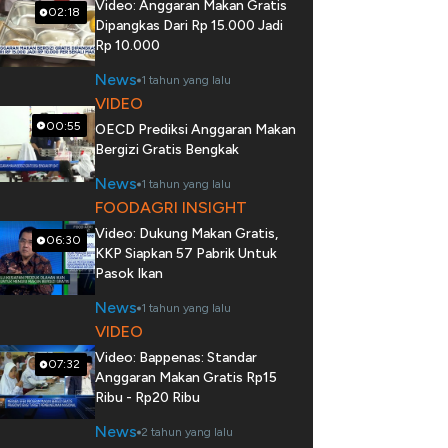
Video: Anggaran Makan Gratis
02:18
Dipangkas Dari Rp 15.000 Jadi
Rp 10.000
News
1 tahun yang lalu
VIDEO
00:55
OECD Prediksi Anggaran Makan
Bergizi Gratis Bengkak
News
1 tahun yang lalu
FOODAGRI INSIGHT
Video: Dukung Makan Gratis,
06:30
KKP Siapkan 57 Pabrik Untuk
Pasok Ikan
News
1 tahun yang lalu
VIDEO
Video: Bappenas: Standar
07:32
Anggaran Makan Gratis Rp15
Ribu - Rp20 Ribu
News
2 tahun yang lalu