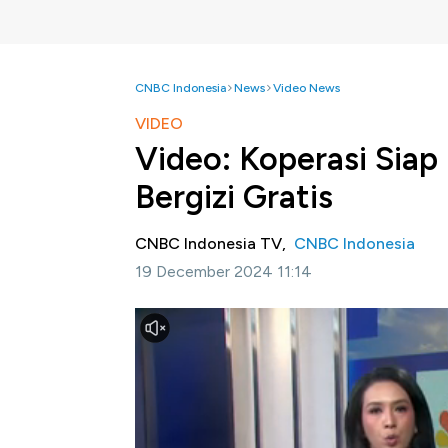
CNBC Indonesia
News
Video News
VIDEO
Video: Koperasi Sia
Bergizi Gratis
CNBC Indonesia TV,
CNBC Indonesia
19 December 2024 11:14
Jakarta, CNBC Indonesia -
Menteri Koperas
seluruh Indonesia yang telah siap menduku
oleh Presiden Prabowo Subianto.
Selengkapnya dalam program Squawk Box CNB