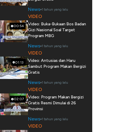
News
1 tahun yang lalu
VIDEO
Video: Buka-Bukaan Bos Badan
00:54
Gizi Nasional Soal Target
Program MBG
News
1 tahun yang lalu
VIDEO
Video: Antusias dan Haru
01:13
Sambut Program Makan Bergizi
Gratis
News
1 tahun yang lalu
VIDEO
Video: Program Makan Bergizi
02:07
Gratis Resmi Dimulai di 26
Provinsi
News
1 tahun yang lalu
VIDEO