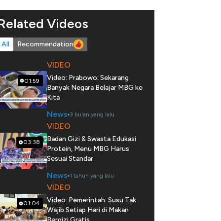
Related Videos
All
Recommendation
VIDEO
Video: Prabowo: Sekarang
01:59
Banyak Negara Belajar MBG ke
Kita
News
3 bulan yang lalu
VIDEO
Badan Gizi & Swasta Edukasi
03:38
Protein, Menu MBG Harus
Sesuai Standar
News
1 tahun yang lalu
VIDEO
Video: Pemerintah: Susu Tak
01:04
Wajib Setiap Hari di Makan
Bergizi Gratis