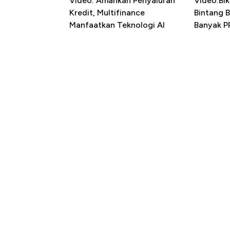
Video: Amankan Penyaluran
Video:Bik
Kredit, Multifinance
Bintang 
Manfaatkan Teknologi AI
Banyak P