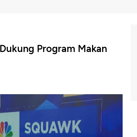
p Dukung Program Makan
i, Budi Arie Setiadi menyatakan ada ratusan koperasi di
ng program Makan Bergizi Gratis (MBG) yang diusung
C Indonesia (Jumat, 01/11/2024) berikut ini.