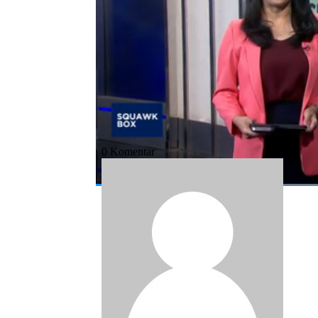
Bagikan:
#mbg
#makan bergizi gratis