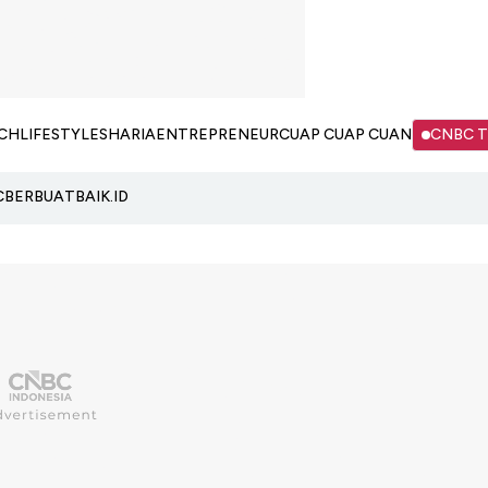
CH
LIFESTYLE
SHARIA
ENTREPRENEUR
CUAP CUAP CUAN
CNBC 
C
BERBUATBAIK.ID