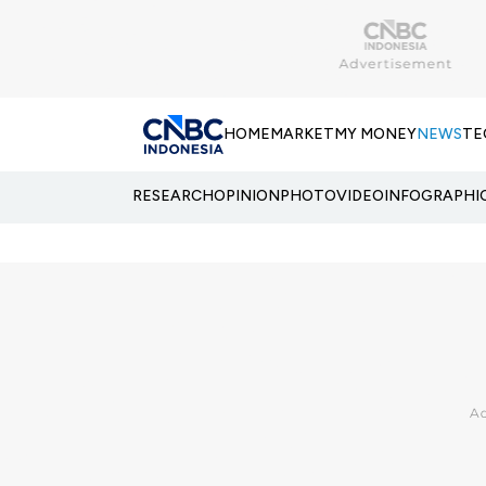
HOME
MARKET
MY MONEY
NEWS
TE
RESEARCH
OPINION
PHOTO
VIDEO
INFOGRAPHI