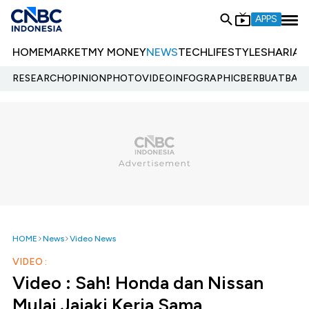
APPS
HOME
MARKET
MY MONEY
NEWS
TECH
LIFESTYLE
SHARIA
E
RESEARCH
OPINION
PHOTO
VIDEO
INFOGRAPHIC
BERBUATBAIK.
HOME
News
Video News
VIDEO :
Video : Sah! Honda dan Nissan
Mulai Jajaki Kerja Sama