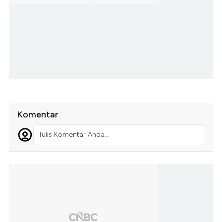
Komentar
Tulis Komentar Anda...