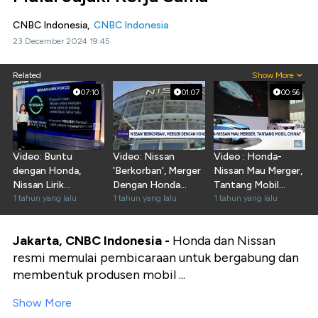
CNBC Indonesia,
CNBC Indonesia
23 December 2024 19:45
Related
Show More
07:10
01:07
00:56
Video: Buntu
Video: Nissan
Video : Honda-
dengan Honda,
'Berkorban', Merger
Nissan Mau Merger,
Nissan Lirik
Dengan Honda
Tantang Mobil
Foxconn
1 tahun yang lalu
Batal
1 tahun yang lalu
China?
1 tahun yang lalu
Jakarta, CNBC Indonesia -
Honda dan Nissan
resmi memulai pembicaraan untuk bergabung dan
membentuk produsen mobil ...
Show More