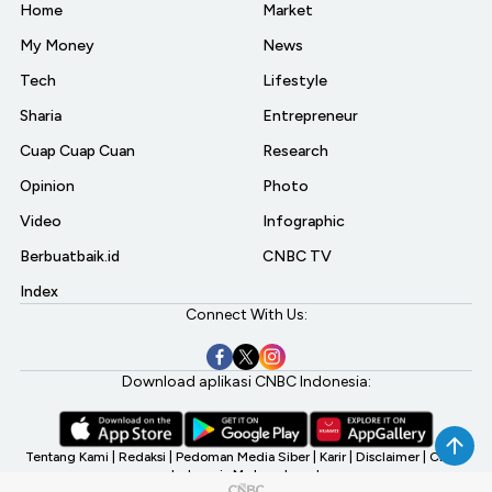
Home
Market
My Money
News
Tech
Lifestyle
Sharia
Entrepreneur
Cuap Cuap Cuan
Research
Opinion
Photo
Video
Infographic
Berbuatbaik.id
CNBC TV
Index
Connect With Us:
Download aplikasi CNBC Indonesia:
Tentang Kami
|
Redaksi
|
Pedoman Media Siber
|
Karir
|
Disclaimer
|
CNBC
Indonesia My Investment
©2026 CNBC Indonesia, A Transmedia Company