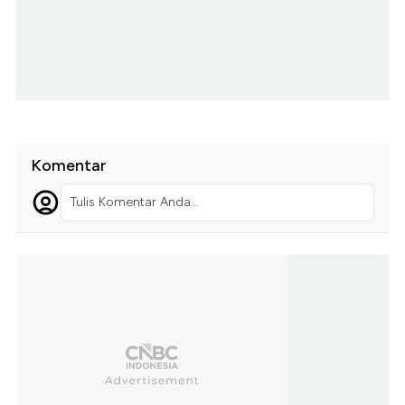
Komentar
Tulis Komentar Anda...