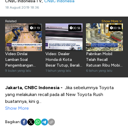
CNBC Indonesia TV,
CNBC Indonesia
18 August 2019 18:36
Related
Show More
01:19
00:56
00:56
Video:Dinilai
Video: Dealer
Pabrikan Mobil
Lamban Soal
Honda di Kota
Telah Recall
Pengembangan
Besar Tutup, Beralih
Ratusan Ribu Mobil
Mobil Listrik, Honda
9 bulan yang lalu
Mobil China
1 tahun yang lalu
di 2020
6 tahun yang lalu
Bilang Ini
Jakarta, CNBC Indonesia -
Jika sebelumnya Toyota
yang melakukan recall pada all New Toyota Rush
buatannya, kini g...
Show More
Bagikan: