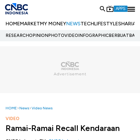
APPS
HOME
MARKET
MY MONEY
NEWS
TECH
LIFESTYLE
SHARIA
E
RESEARCH
OPINION
PHOTO
VIDEO
INFOGRAPHIC
BERBUATBAIK.
HOME
News
Video News
VIDEO
Ramai-Ramai Recall Kendaraan