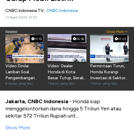
CNBC Indonesia TV,
CNBC Indonesia
13 April 2022 13:33
Related
Show More
01:19
00:56
01:22
Video:Dinilai
Video: Dealer
Permintaan Turun,
Lamban Soal
Honda di Kota
Honda Kurangi
Pengembangan
Besar Tutup, Beralih
Investasi di Sektor
Mobil Listrik, Honda
9 bulan yang lalu
Mobil China
1 tahun yang lalu
Mobil Listrik
1 tahun yang lalu
Bilang Ini
Jakarta, CNBC Indonesia
- Honda siap
menggelontorkan dana hingga 5 Triliun Yen atau
sekitar 572 Triliun Rupiah unt...
Show More