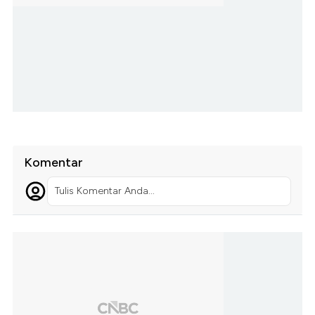
Komentar
Tulis Komentar Anda...