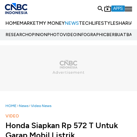
APPS
HOME
MARKET
MY MONEY
NEWS
TECH
LIFESTYLE
SHARIA
E
RESEARCH
OPINION
PHOTO
VIDEO
INFOGRAPHIC
BERBUATBAIK.
HOME
News
Video News
VIDEO
Honda Siapkan Rp 572 T Untuk
Garap Mobil Listrik