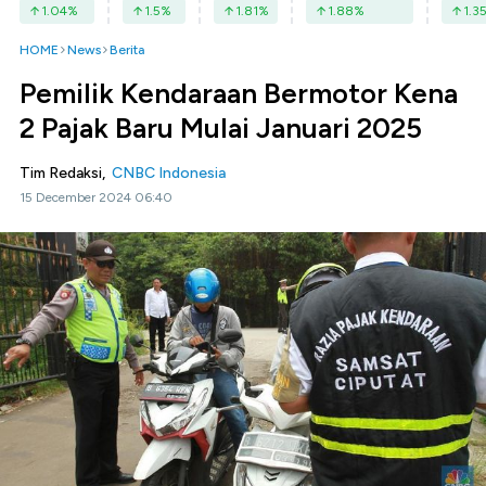
1.04
%
1.5
%
1.81
%
1.88
%
1.3
HOME
News
Berita
Pemilik Kendaraan Bermotor Kena
2 Pajak Baru Mulai Januari 2025
Tim Redaksi,
CNBC Indonesia
15 December 2024 06:40