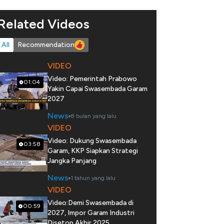
Related Videos
All
Recommendation
VIDEO
Video: Pemerintah Prabowo
01:04
Yakin Capai Swasembada Garam
2027
News
8 bulan yang lalu
VIDEO
Video: Dukung Swasembada
03:58
Garam, KKP Siapkan Strategi
Jangka Panjang
News
1 tahun yang lalu
VIDEO
Video:Demi Swasembada di
00:59
2027, Impor Garam Industri
Disetop Akhir 2025