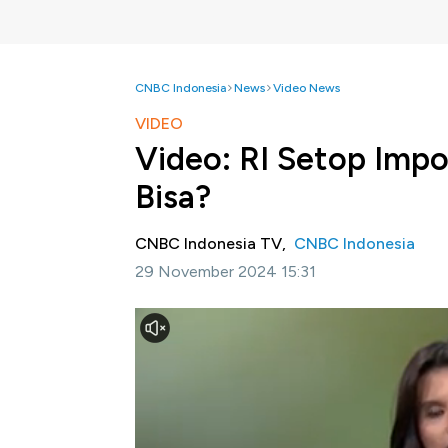
CNBC Indonesia
News
Video News
VIDEO
Video: RI Setop Impo
Bisa?
CNBC Indonesia TV,
CNBC Indonesia
29 November 2024 15:31
Jakarta, CNBC Indonesia-
Pemerintah Ind
2025. Hal ini dilakukan guna mewujudkan 
yang membuat Tanah Air kita ini harus men
Simak paparan Savira Wardoyo,
selengkapny
29/11/2024) berikut ini.