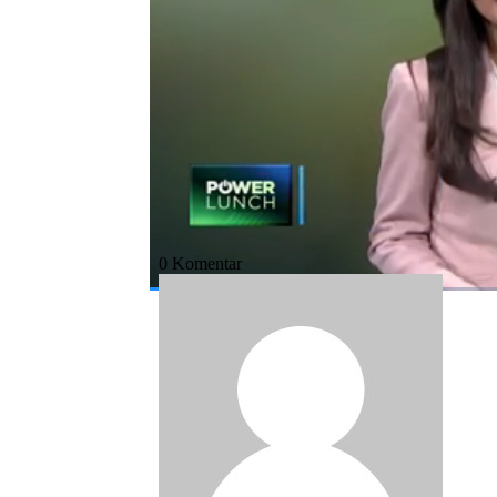
Bagikan:
#setop impor garam
#impor garam
#g