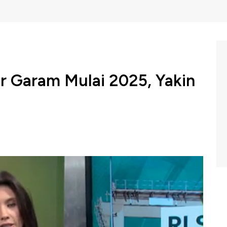
r Garam Mulai 2025, Yakin
onesia menyatakan akan menyetop impor garam pada
swasembada pangan pada 2027. Lantas apa sebenarnya
gimpor garam dan sulit untuk berswasembada pangan?
a dalam program Power Lunch CNBC Indonesia (Jumat,