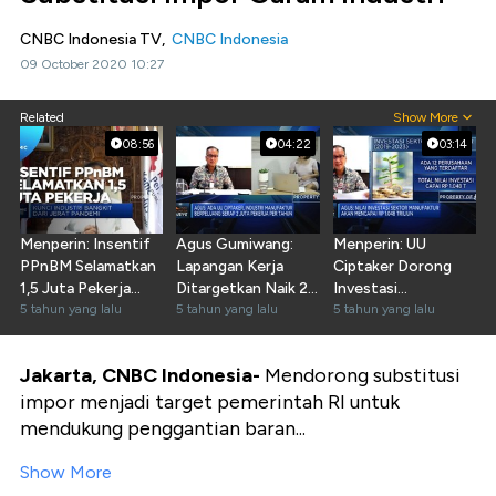
CNBC Indonesia TV,
CNBC Indonesia
09 October 2020 10:27
Related
Show More
08:56
04:22
03:14
Menperin: Insentif
Agus Gumiwang:
Menperin: UU
PPnBM Selamatkan
Lapangan Kerja
Ciptaker Dorong
1,5 Juta Pekerja
Ditargetkan Naik 2
Investasi
Otomotif
5 tahun yang lalu
Juta/tahun
5 tahun yang lalu
Manufaktur RP
5 tahun yang lalu
1.048 T
Jakarta, CNBC Indonesia-
Mendorong substitusi
impor menjadi target pemerintah RI untuk
mendukung penggantian baran...
Show More