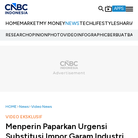
APPS
HOME
MARKET
MY MONEY
NEWS
TECH
LIFESTYLE
SHARIA
E
RESEARCH
OPINION
PHOTO
VIDEO
INFOGRAPHIC
BERBUATBAIK.
HOME
News
Video News
VIDEO EKSKLUSIF
Menperin Paparkan Urgensi
Substitusi Impor Garam Industri