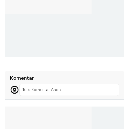
Komentar
Tulis Komentar Anda...