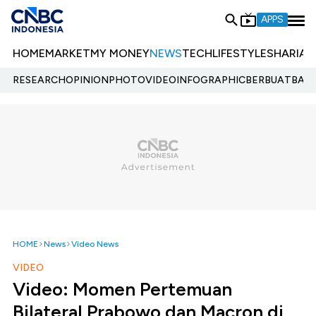
APPS
HOME
MARKET
MY MONEY
NEWS
TECH
LIFESTYLE
SHARIA
E
RESEARCH
OPINION
PHOTO
VIDEO
INFOGRAPHIC
BERBUATBAIK.
HOME
News
Video News
VIDEO
Video: Momen Pertemuan
Bilateral Prabowo dan Macron di