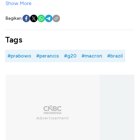
Show More
Bagikan:
Tags
#prabowo
#perancis
#g20
#macron
#brazil