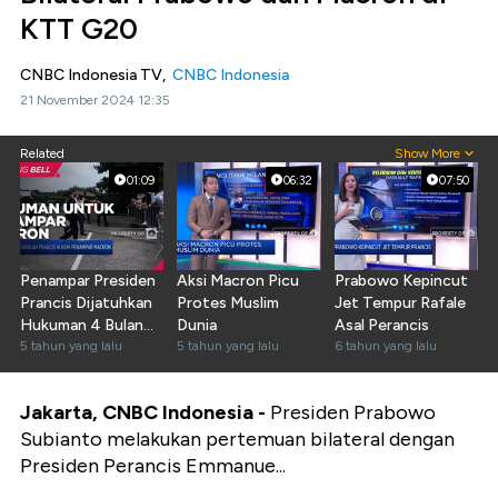
KTT G20
CNBC Indonesia TV,
CNBC Indonesia
21 November 2024 12:35
Related
Show More
01:09
06:32
07:50
Penampar Presiden
Aksi Macron Picu
Prabowo Kepincut
Prancis Dijatuhkan
Protes Muslim
Jet Tempur Rafale
Hukuman 4 Bulan
Dunia
Asal Perancis
Penjara
5 tahun yang lalu
5 tahun yang lalu
6 tahun yang lalu
Jakarta, CNBC Indonesia -
Presiden Prabowo
Subianto melakukan pertemuan bilateral dengan
Presiden Perancis Emmanue...