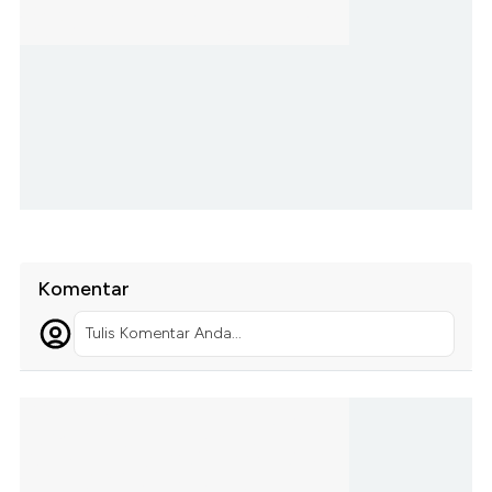
Komentar
Tulis Komentar Anda...